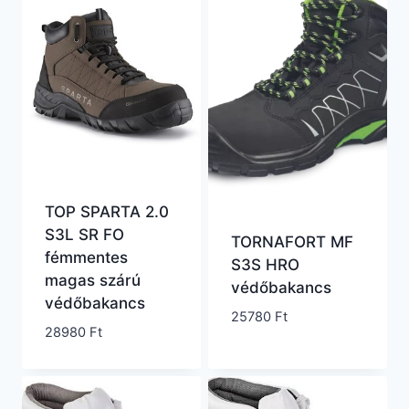
TOP SPARTA 2.0
S3L SR FO
TORNAFORT MF
fémmentes
S3S HRO
magas szárú
védőbakancs
védőbakancs
25780
Ft
28980
Ft