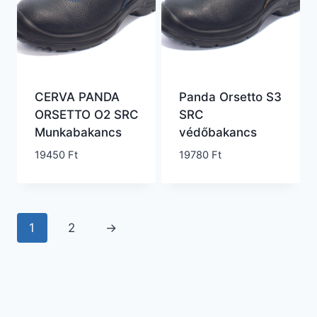
CERVA PANDA
Panda Orsetto S3
ORSETTO O2 SRC
SRC
Munkabakancs
védőbakancs
19450
Ft
19780
Ft
1
2
→