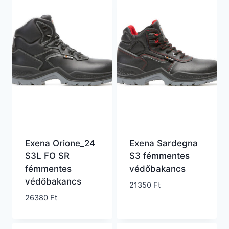
Exena Orione_24
Exena Sardegna
S3L FO SR
S3 fémmentes
fémmentes
védőbakancs
védőbakancs
21350
Ft
26380
Ft