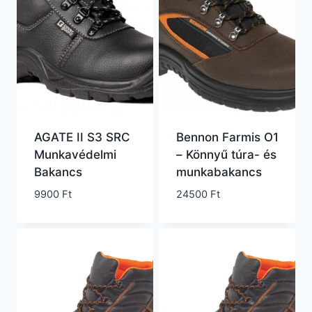
AGATE II S3 SRC
Bennon Farmis O1
Munkavédelmi
– Könnyű túra- és
Bakancs
munkabakancs
9900
Ft
24500
Ft