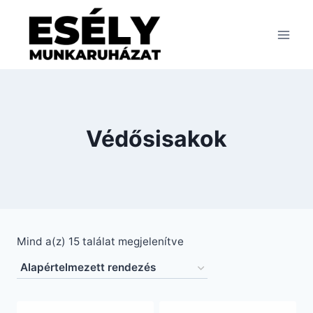
Skip
to
content
Védősisakok
Mind a(z) 15 találat megjelenítve