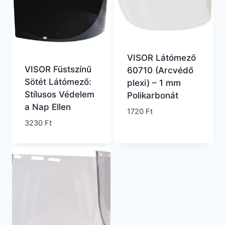
VISOR Látómező
VISOR Füstszínű
60710 (Arcvédő
Sötét Látómező:
plexi) – 1 mm
Stílusos Védelem
Polikarbonát
a Nap Ellen
1720
Ft
3230
Ft