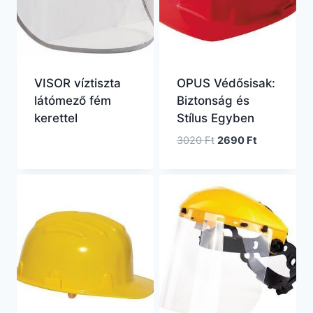
VISOR víztiszta
OPUS Védősisak:
látómező fém
Biztonság és
kerettel
Stílus Egyben
Original
Current
3020
Ft
2690
Ft
price
price
was:
is:
3020 Ft.
2690 Ft.