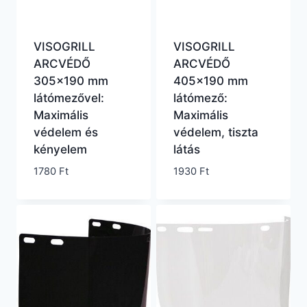
VISOGRILL
VISOGRILL
ARCVÉDŐ
ARCVÉDŐ
305×190 mm
405×190 mm
látómezővel:
látómező:
Maximális
Maximális
védelem és
védelem, tiszta
kényelem
látás
1780
Ft
1930
Ft