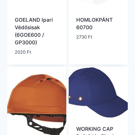
GOELAND Ipari
HOMLOKPÁNT
Védősisak
60700
(6GOE600 /
2730
Ft
GP3000)
2020
Ft
WORKING CAP