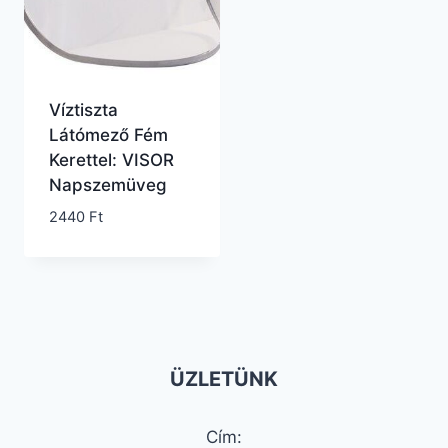
Víztiszta
Látómező Fém
Kerettel: VISOR
Napszemüveg
2440
Ft
ÜZLETÜNK
Cím: