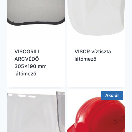
VISOGRILL
VISOR víztiszta
ARCVÉDŐ
látómező
305×190 mm
látómező
Akció!