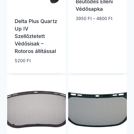
Beütődés Elleni
Védősapka
Ártartomá
3950
Ft
–
4800
Ft
Delta Plus Quartz
3950 Ft
Up IV
-
Szellőztetett
4800 Ft
Védősisak –
Rotoros állítással
5200
Ft