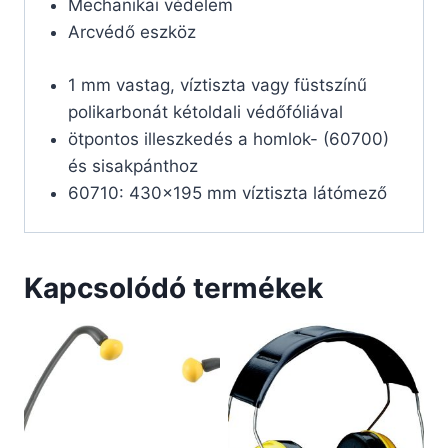
Mechanikai védelem
Arcvédő eszköz
1 mm vastag, víztiszta vagy füstszínű
polikarbonát kétoldali védőfóliával
ötpontos illeszkedés a homlok- (60700)
és sisakpánthoz
60710: 430×195 mm víztiszta látómező
Kapcsolódó termékek