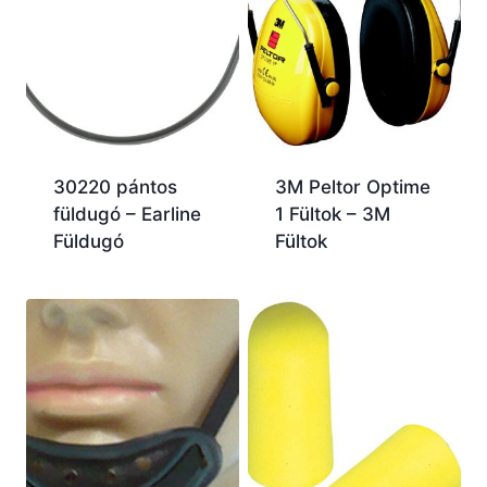
30220 pántos
3M Peltor Optime
füldugó – Earline
1 Fültok – 3M
Füldugó
Fültok