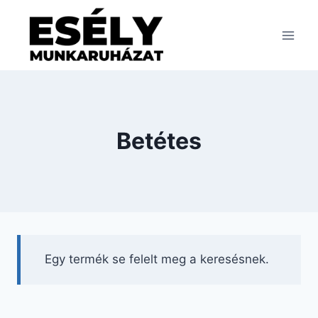
Skip
to
content
Betétes
Egy termék se felelt meg a keresésnek.