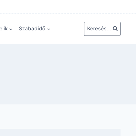
lik
Szabadidő
Keresés...