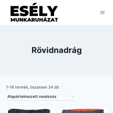
Skip
to
content
Rövidnadrág
1–16 termék, összesen 34 db