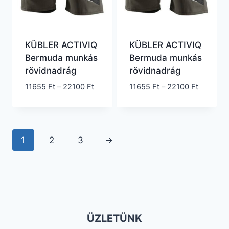
KÜBLER ACTIVIQ
KÜBLER ACTIVIQ
Bermuda munkás
Bermuda munkás
rövidnadrág
rövidnadrág
Ártartomány:
Ártartom
11655
Ft
–
22100
Ft
11655
Ft
–
22100
Ft
11655 Ft
11655 Ft
-
-
22100 Ft
22100 Ft
1
2
3
→
ÜZLETÜNK