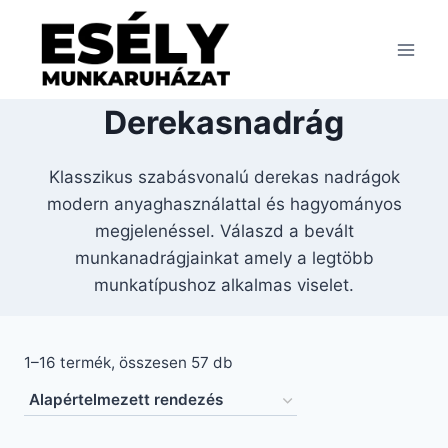
Skip
to
content
Derekasnadrág
Klasszikus szabásvonalú derekas nadrágok
modern anyaghasználattal és hagyományos
megjelenéssel. Válaszd a bevált
munkanadrágjainkat amely a legtöbb
munkatípushoz alkalmas viselet.
1–16 termék, összesen 57 db