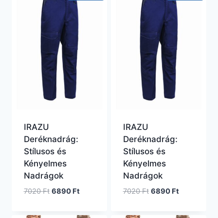
IRAZU
IRAZU
Deréknadrág:
Deréknadrág:
Stílusos és
Stílusos és
Kényelmes
Kényelmes
Nadrágok
Nadrágok
Original
Current
Original
Current
7020
Ft
6890
Ft
7020
Ft
6890
Ft
price
price
price
price
was:
is:
was:
is: