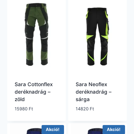
Sara Cottonflex
Sara Neoflex
deréknadrág –
deréknadrág –
zöld
sárga
15980
Ft
14820
Ft
Akció!
Akció!