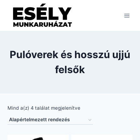
Skip
to
content
Pulóverek és hosszú ujjú
felsők
Mind a(z) 4 találat megjelenítve