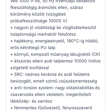
véd 1000 V-os, 50 Hz frvenciájú váltakozó
fkeszültségig áramütés ellen, száraz
körülmény között (vizsgálati
próbafkeszültsége 10000 V)
• nagyon jó vízállósági és vízgőzáterkesztő
tulajdonságú marhabőr felsőrész
• hajlékony, energiaelnyelő, 180°C-ig hőálló,
erős kétrétegű PU talp
• könnyű, kompozit műanyag lábujjvédő (CK)
• átszúrás elleni acél talplemez 10000 Voltos
szigetelő borítással
• SRC: nedves kerámia és acél felületre
bevizsgált, emelt szintű csúszásmentesség
• anti-torsion system: nagy oldalstabilitás és
csavarodás elleni védelem, megerősített
lábközép- és sarrész
• fémmentes fűzővezető, fényvisszaverő