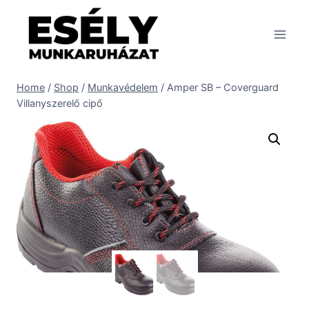
Skip
to
content
Home
/
Shop
/
Munkavédelem
/
Amper SB – Coverguard
Villanyszerelő cipő