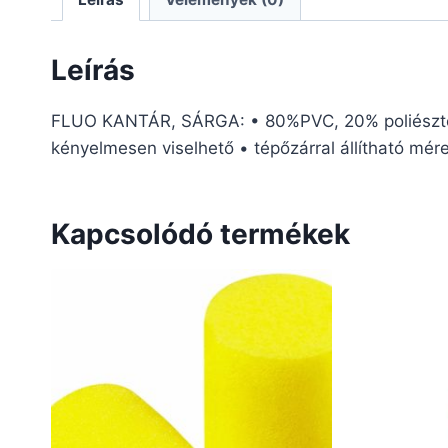
Leírás
FLUO KANTÁR, SÁRGA: • 80%PVC, 20% poliészter j
kényelmesen viselhető • tépőzárral állítható mé
Kapcsolódó termékek