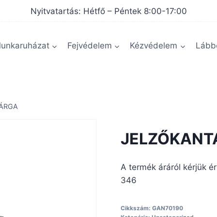
Nyitvatartás: Hétfő – Péntek 8:00-17:00
unkaruházat
Fejvédelem
Kézvédelem
Lábbe
SÁRGA
JELZŐKANT
A termék áráról kérjük é
346
Cikkszám:
GAN70190