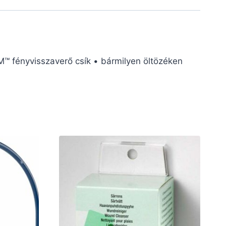
™ fényvisszaverő csík • bármilyen öltözéken