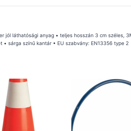
ól láthatósági anyag • teljes hosszán 3 cm széles, 3M
ret • sárga színű kantár • EU szabvány: EN13356 type 2