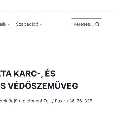
lik
Szabadidő
Keresés...
TA KARC-, ÉS
S VÉDŐSZEMÜVEG
rdeklődjön telefonon! Tel. / Fax : +36-76-326-