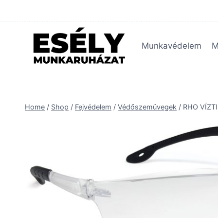
Skip
to
content
Munkavédelem
M
Home
/
Shop
/
Fejvédelem
/
Védőszemüvegek
/
RHO VÍZT