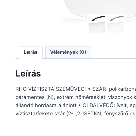
Leírás
Vélemények (0)
Leírás
RHO VÍZTISZTA SZEMÜVEG: • SZÁR: polikarbonát 
páramentes (N), extrém hőmérsékleti viszonyok köz
állandó hordásra ajánlott • OLDALVÉDŐ: ívelt, 
víztiszta/fekete szár (2-1,2 1SFTKN, fényszűrő o