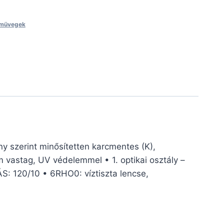
müvegek
szerint minősítetten karcmentes (K),
m vastag, UV védelemmel • 1. optikai osztály –
: 120/10 • 6RHO0: víztiszta lencse,