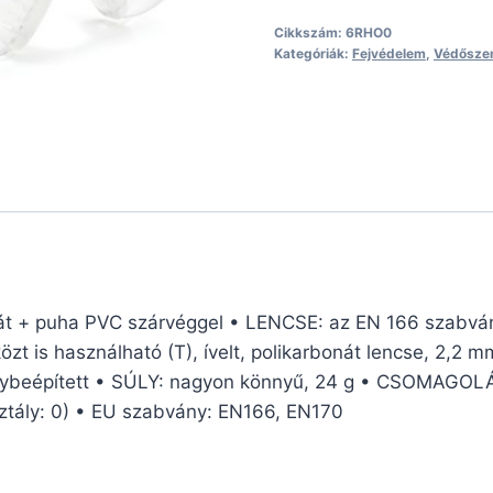
Cikkszám:
6RHO0
Kategóriák:
Fejvédelem
,
Védősze
+ puha PVC szárvéggel • LENCSE: az EN 166 szabvány 
t is használható (T), ívelt, polikarbonát lencse, 2,2 m
egybeépített • SÚLY: nagyon könnyű, 24 g • CSOMAGOLÁS
sztály: 0) • EU szabvány: EN166, EN170