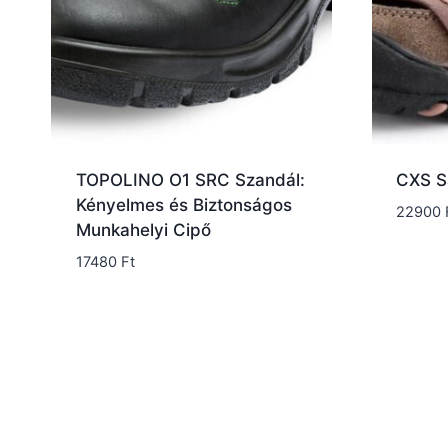
TOPOLINO O1 SRC Szandál:
CXS S
Kényelmes és Biztonságos
22900
Munkahelyi Cipő
17480
Ft