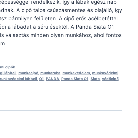
 képességgel rendelkezik, így a lábak egész nap
dnak. A cipő talpa csúszásmentes és olajálló, így
z bármilyen felületen. A cipő erős acélbetéttel
di a lábadat a sérülésektől. A Panda Siata O1
is választás minden olyan munkához, ahol fontos
em.
mi cipők
gi lábbeli
,
munkacipő
,
munkaruha
,
munkavédelem
,
munkavédelmi
unkavédelmi lábbeli
,
O1
,
PANDA
,
Panda Siata O1
,
Siata
,
védőcipő