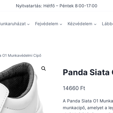
Nyitvatartás: Hétfő – Péntek 8:00-17:00
unkaruházat
Fejvédelem
Kézvédelem
Lábbe
ta O1 Munkavédelmi Cipő
Panda Siata
14660
Ft
A Panda Siata O1 Munka
munkacipő, amelyet a l