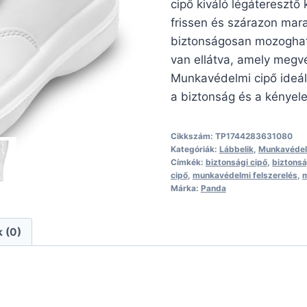
cipő kiváló légáteresztő
frissen és szárazon mara
biztonságosan mozoghats
van ellátva, amely megvé
Munkavédelmi cipő ideál
a biztonság és a kényel
Cikkszám:
TP1744283631080
Kategóriák:
Lábbelik
,
Munkavédel
Címkék:
biztonsági cipő
,
biztonsá
cipő
,
munkavédelmi felszerelés
,
m
Márka:
Panda
 (0)