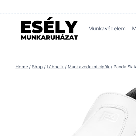
Skip
to
content
Munkavédelem
M
Home
/
Shop
/
Lábbelik
/
Munkavédelmi cipők
/
Panda Sia