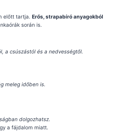
előtt tartja.
Erős, strapabíró anyagokból
kaórák során is.
, a csúszástól és a nedvességtől.
ég meleg időben is.
nságban dolgozhatsz.
gy a fájdalom miatt.