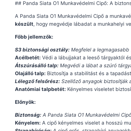
## Panda Siata O1 Munkavédelmi Cipő: A biztons
A Panda Siata O1 Munkavédelmi Cipő a munkavégz
készült
, hogy megvédje lábadat a munkahelyi v
Főbb jellemzők:
S3 biztonsági osztály:
Megfelel a legmagasabb bi
Acélbetét:
Védi a lábujjakat a leeső tárgyaktól é
Átszúrásálló talp:
Megvédi a lábat a szúró tárgya
Olajálló talp:
Biztosítja a stabilitást és a tapadás
Lélegző felsőrész:
Szellőző anyagok biztosítják 
Anatómiai talpbetét:
Kényelmes viseletet biztosí
Előnyök:
Biztonság:
A Panda Siata O1 Munkavédelmi Cipő 
Kényelem:
A cipő kényelmes viselet a hosszú mun
Strapabíróság:
A cipő erős, strapabíró anyagokbó