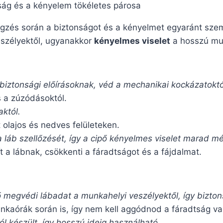
ág és a kényelem tökéletes párosa
és során a biztonságot és a kényelmet egyaránt szem 
eszélyektől, ugyanakkor
kényelmes viselet
a hosszú mun
ztonsági előírásoknak, véd a mechanikai kockázatoktól
s a zúzódásoktól.
któl.
t olajos és nedves felületeken.
a láb szellőzését, így a cipő kényelmes viselet marad m
t a lábnak, csökkenti a fáradtságot és a fájdalmat.
megvédi lábadat a munkahelyi veszélyektől, így bizto
kaórák során is, így nem kell aggódnod a fáradtság va
l készült, így hosszú ideig használható.