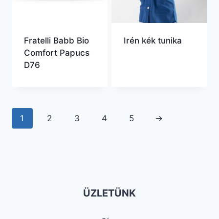
Fratelli Babb Bio
Irén kék tunika
Comfort Papucs
D76
1
2
3
4
5
→
ÜZLETÜNK