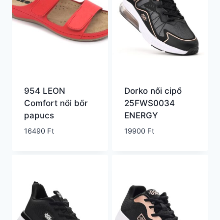
954 LEON
Dorko női cipő
Comfort női bőr
25FWS0034
papucs
ENERGY
16490
Ft
19900
Ft