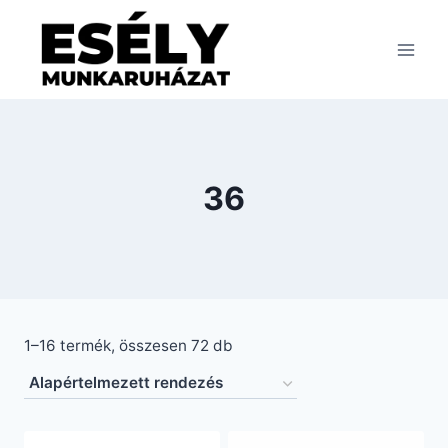
Skip
to
content
36
1–16 termék, összesen 72 db