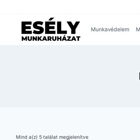
Skip
to
content
Munkavédelem
M
Mind a(z) 5 találat megjelenítve