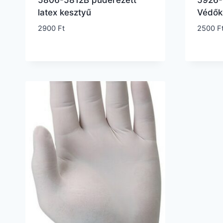
5806-5812B púderezett
5926-5
latex kesztyű
Védők
2900
Ft
2500
F