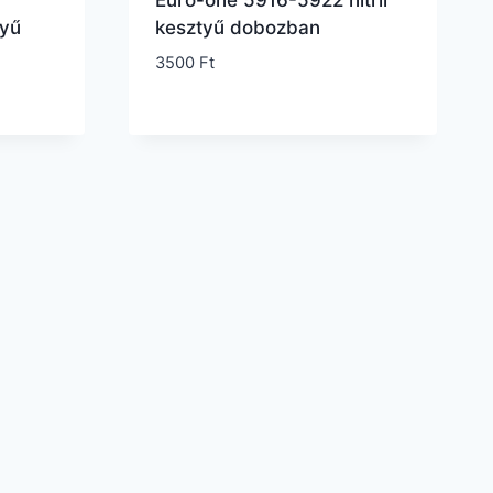
Euro-one 5916-5922 nitril
tyű
kesztyű dobozban
3500
Ft