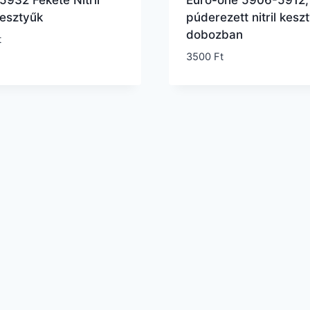
932 Fekete Nitril
Euro-one 5906-5912,
esztyűk
púderezett nitril kesz
dobozban
t
3500
Ft