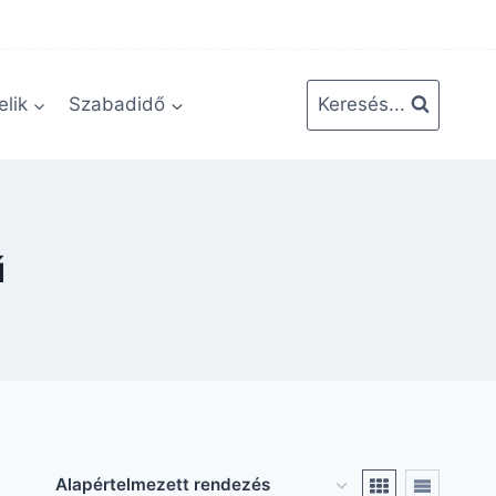
lik
Szabadidő
Keresés...
ű