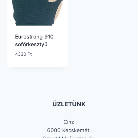
Eurostrong 910
sofőrkesztyű
4330
Ft
ÜZLETÜNK
Cím:
6000 Kecskemét,