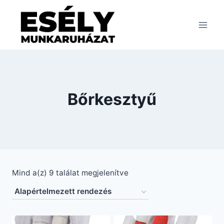
Skip
to
content
Bőrkesztyű
Mind a(z) 9 találat megjelenítve