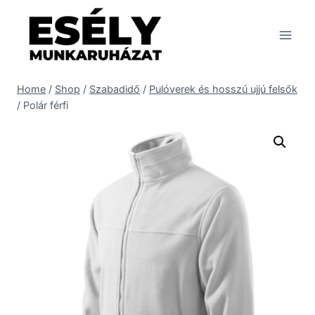
Skip
to
content
Home
/
Shop
/
Szabadidő
/
Pulóverek és hosszú ujjú felsők
/
Polár férfi