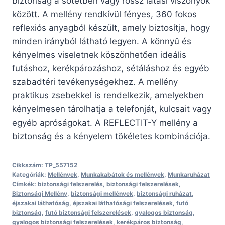
biztonság a sötétben vagy rossz látási viszonyok
között. A mellény rendkívül fényes, 360 fokos
reflexiós anyagból készült, amely biztosítja, hogy
minden irányból látható legyen. A könnyű és
kényelmes viseletnek köszönhetően ideális
futáshoz, kerékpározáshoz, sétáláshoz és egyéb
szabadtéri tevékenységekhez. A mellény
praktikus zsebekkel is rendelkezik, amelyekben
kényelmesen tárolhatja a telefonját, kulcsait vagy
egyéb apróságokat. A REFLECTIT-Y mellény a
biztonság és a kényelem tökéletes kombinációja.
Cikkszám:
TP_557152
Kategóriák:
Mellények
,
Munkakabátok és mellények
,
Munkaruházat
Címkék:
biztonsági felszerelés
,
biztonsági felszerelések
,
Biztonsági Mellény
,
biztonsági mellények
,
biztonsági ruházat
,
éjszakai láthatóság
,
éjszakai láthatósági felszerelések
,
futó
biztonság
,
futó biztonsági felszerelések
,
gyalogos biztonság
,
gyalogos biztonsági felszerelések
,
kerékpáros biztonság
,