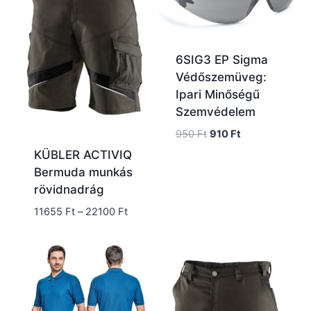
6SIG3 EP Sigma
Védőszemüveg:
Ipari Minőségű
Szemvédelem
Original
Current
950
Ft
910
Ft
price
price
KÜBLER ACTIVIQ
was:
is:
Bermuda munkás
950 Ft.
910 Ft.
rövidnadrág
Ártartomány:
11655
Ft
–
22100
Ft
11655 Ft
-
22100 Ft