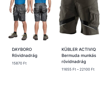
DAYBORO
KÜBLER ACTIVIQ
Rövidnadrág
Bermuda munkás
rövidnadrág
15870
Ft
Ártartom
11655
Ft
–
22100
Ft
11655 Ft
-
22100 Ft