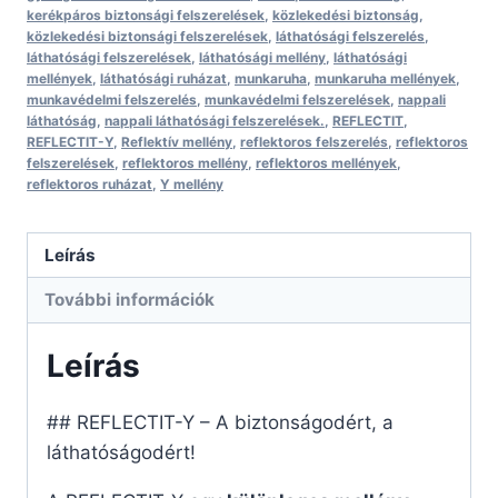
kerékpáros biztonsági felszerelések
,
közlekedési biztonság
,
közlekedési biztonsági felszerelések
,
láthatósági felszerelés
,
láthatósági felszerelések
,
láthatósági mellény
,
láthatósági
mellények
,
láthatósági ruházat
,
munkaruha
,
munkaruha mellények
,
munkavédelmi felszerelés
,
munkavédelmi felszerelések
,
nappali
láthatóság
,
nappali láthatósági felszerelések.
,
REFLECTIT
,
REFLECTIT-Y
,
Reflektív mellény
,
reflektoros felszerelés
,
reflektoros
felszerelések
,
reflektoros mellény
,
reflektoros mellények
,
reflektoros ruházat
,
Y mellény
Leírás
További információk
Leírás
## REFLECTIT-Y – A biztonságodért, a
láthatóságodért!