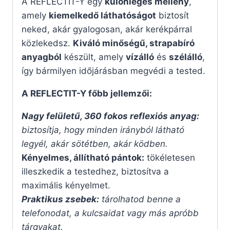
A REFLECTIT-Y egy
különleges mellény
,
amely
kiemelkedő láthatóságot
biztosít
neked, akár gyalogosan, akár kerékpárral
közlekedsz.
Kiváló minőségű, strapabíró
anyagból
készült, amely
vízálló
és
szélálló
,
így bármilyen időjárásban megvédi a tested.
A REFLECTIT-Y főbb jellemzői:
Nagy felületű, 360 fokos reflexiós anyag:
biztosítja, hogy minden irányból látható
legyél, akár sötétben, akár ködben.
Kényelmes, állítható pántok:
tökéletesen
illeszkedik a testedhez, biztosítva a
maximális kényelmet.
Praktikus zsebek:
tárolhatod benne a
telefonodat, a kulcsaidat vagy más apróbb
tárgyakat.