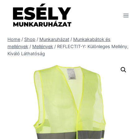
Skip
to
content
Home
/
Shop
/
Munkaruházat
/
Munkakabátok és
mellények
/
Mellények
/
REFLECTIT-Y: Különleges Mellény,
Kiváló Láthatóság