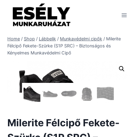
Skip
to
content
Home
/
Shop
/
Lábbelik
/
Munkavédelmi cipők
/
Milerite
Félcipő Fekete-Szürke (S1P SRC) – Biztonságos és
Kényelmes Munkavédelmi Cipő
Milerite Félcipő Fekete-