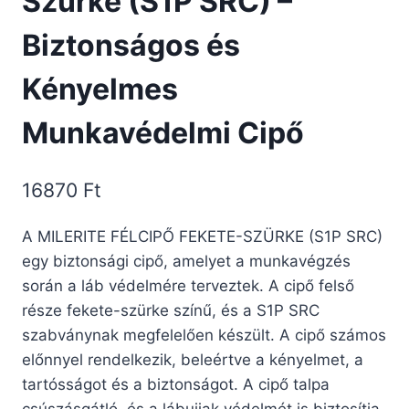
Szürke (S1P SRC) –
Biztonságos és
Kényelmes
Munkavédelmi Cipő
16870
Ft
A MILERITE FÉLCIPŐ FEKETE-SZÜRKE (S1P SRC)
egy biztonsági cipő, amelyet a munkavégzés
során a láb védelmére terveztek. A cipő felső
része fekete-szürke színű, és a S1P SRC
szabványnak megfelelően készült. A cipő számos
előnnyel rendelkezik, beleértve a kényelmet, a
tartósságot és a biztonságot. A cipő talpa