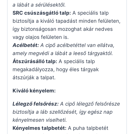
a lábát a sérülésektől.
SRC csúszásgátló talp:
A speciális talp
biztosítja a kiváló tapadást minden felületen,
így biztonságosan mozoghat akár nedves
vagy olajos felületen is.
Acélbetét:
A cipő acélbetéttel van ellátva,
amely megvédi a lábát a leeső tárgyaktól.
Átszúrásálló talp:
A speciális talp
megakadályozza, hogy éles tárgyak
átszúrják a talpat.
Kiváló kényelem:
Lélegző felsőrész:
A cipő lélegző felsőrésze
biztosítja a láb szellőzését, így egész nap
kényelmesen viselheti.
Kényelmes talpbetét:
A puha talpbetét