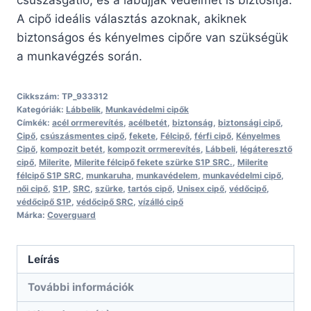
csúszásgátló, és a lábujjak védelmét is biztosítja.
A cipő ideális választás azoknak, akiknek
biztonságos és kényelmes cipőre van szükségük
a munkavégzés során.
Cikkszám:
TP_933312
Kategóriák:
Lábbelik
,
Munkavédelmi cipők
Címkék:
acél orrmerevítés
,
acélbetét
,
biztonság
,
biztonsági cipő
,
Cipő
,
csúszásmentes cipő
,
fekete
,
Félcipő
,
férfi cipő
,
Kényelmes
Cipő
,
kompozit betét
,
kompozit orrmerevítés
,
Lábbeli
,
légáteresztő
cipő
,
Milerite
,
Milerite félcipő fekete szürke S1P SRC.
,
Milerite
félcipő S1P SRC
,
munkaruha
,
munkavédelem
,
munkavédelmi cipő
,
női cipő
,
S1P
,
SRC
,
szürke
,
tartós cipő
,
Unisex cipő
,
védőcipő
,
védőcipő S1P
,
védőcipő SRC
,
vízálló cipő
Márka:
Coverguard
Leírás
További információk