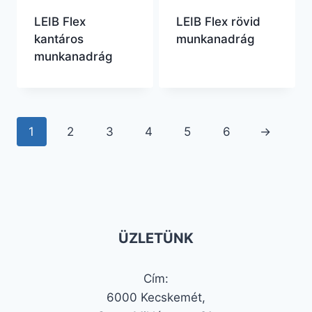
LEIB Flex
LEIB Flex rövid
kantáros
munkanadrág
munkanadrág
1
2
3
4
5
6
→
ÜZLETÜNK
Cím:
6000 Kecskemét,