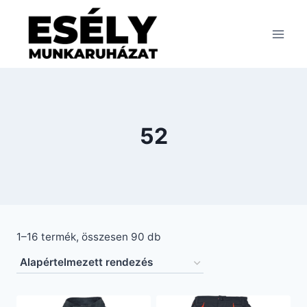
Skip
to
content
52
1–16 termék, összesen 90 db