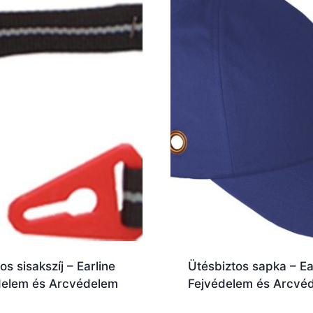
os sisakszíj – Earline
Ütésbiztos sapka – Ea
delem és Arcvédelem
Fejvédelem és Arcvé