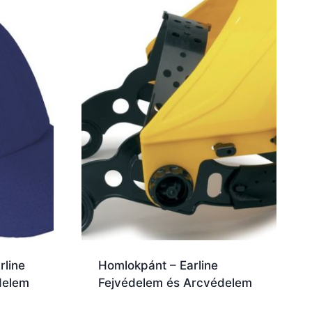
rline
Homlokpánt – Earline
delem
Fejvédelem és Arcvédelem