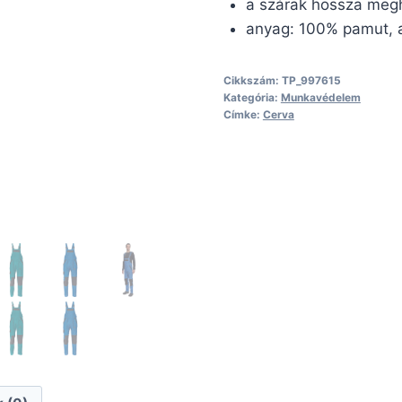
a szárak hossza meg
anyag: 100% pamut, 
Cikkszám:
TP_997615
Kategória:
Munkavédelem
Címke:
Cerva