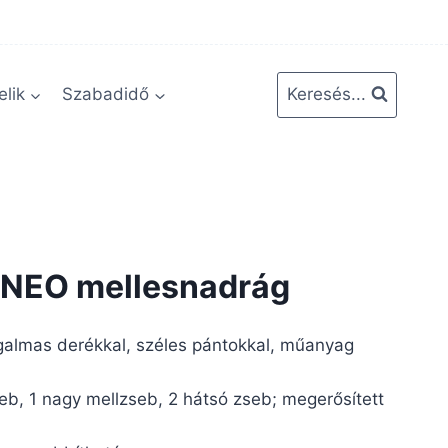
lik
Szabadidő
Keresés...
NEO mellesnadrág
ugalmas derékkal, széles pántokkal, műanyag
seb, 1 nagy mellzseb, 2 hátsó zseb; megerősített