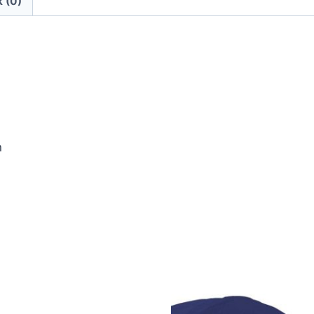
 (0)
n