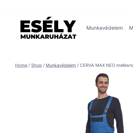
Skip
to
content
Munkavédelem
M
Home
/
Shop
/
Munkavédelem
/
CERVA MAX NEO mellesn