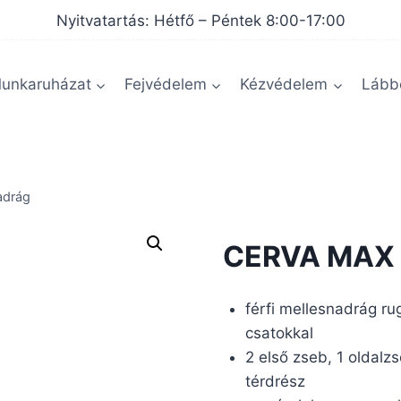
Nyitvatartás: Hétfő – Péntek 8:00-17:00
unkaruházat
Fejvédelem
Kézvédelem
Lábbe
adrág
CERVA MAX 
férfi mellesnadrág r
csatokkal
2 első zseb, 1 oldalz
térdrész