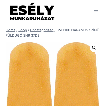
Skip
to
content
Home
/
Shop
/
Uncategorized
/
3M 1100 NARANCS SZÍNŰ
FÜLDUGÓ SNR 37DB