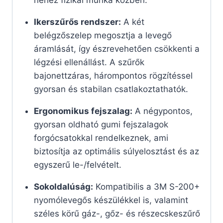
Ikerszűrős rendszer:
A két
belégzőszelep megosztja a levegő
áramlását, így észrevehetően csökkenti a
légzési ellenállást. A szűrők
bajonettzáras, hárompontos rögzítéssel
gyorsan és stabilan csatlakoztathatók.
Ergonomikus fejszalag:
A négypontos,
gyorsan oldható gumi fejszalagok
forgócsatokkal rendelkeznek, ami
biztosítja az optimális súlyelosztást és az
egyszerű le-/felvételt.
Sokoldalúság:
Kompatibilis a 3M S-200+
nyomólevegős készülékkel is, valamint
széles körű gáz-, gőz- és részecskeszűrő