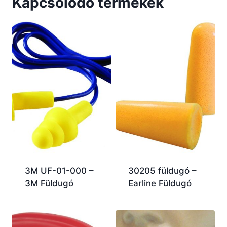
Kapcsolódó termékek
3M UF-01-000 –
30205 füldugó –
3M Füldugó
Earline Füldugó