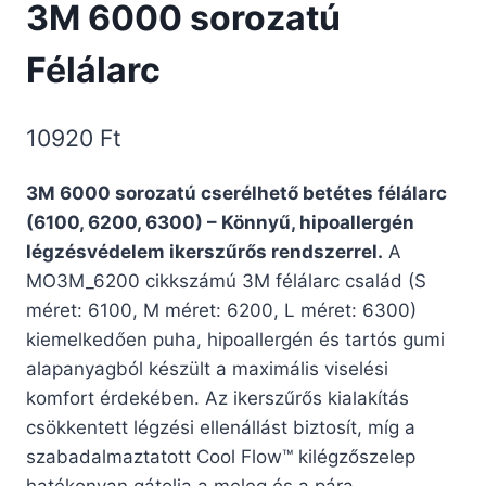
3M 6000 sorozatú
Félálarc
10920
Ft
3M 6000 sorozatú cserélhető betétes félálarc
(6100, 6200, 6300) – Könnyű, hipoallergén
légzésvédelem ikerszűrős rendszerrel.
A
MO3M_6200 cikkszámú 3M félálarc család (S
méret: 6100, M méret: 6200, L méret: 6300)
kiemelkedően puha, hipoallergén és tartós gumi
alapanyagból készült a maximális viselési
komfort érdekében. Az ikerszűrős kialakítás
csökkentett légzési ellenállást biztosít, míg a
szabadalmaztatott Cool Flow™ kilégzőszelep