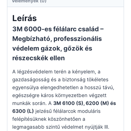
Vélemények (0)
Leírás
3M 6000-es félálarc család –
Megbízható, professzionális
védelem gázok, gőzök és
részecskék ellen
A légzésvédelem terén a kényelem, a
gazdaságosság és a biztonság tökéletes
egyensúlya elengedhetetlen a hosszú távú,
egészségre káros környezetben végzett
munkák során. A
3M 6100 (S), 6200 (M) és
6300 (L)
jelzésű félálarcok moduláris
felépítésüknek köszönhetően a
legmagasabb szintű védelmet nyújtják III.