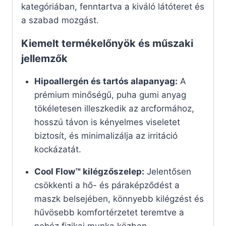
kategóriában, fenntartva a kiváló látóteret és
a szabad mozgást.
Kiemelt termékelőnyök és műszaki
jellemzők
Hipoallergén és tartós alapanyag:
A
prémium minőségű, puha gumi anyag
tökéletesen illeszkedik az arcformához,
hosszú távon is kényelmes viseletet
biztosít, és minimalizálja az irritáció
kockázatát.
Cool Flow™ kilégzőszelep:
Jelentősen
csökkenti a hő- és páraképződést a
maszk belsejében, könnyebb kilégzést és
hűvösebb komfortérzetet teremtve a
nehéz fizikai munka közben.