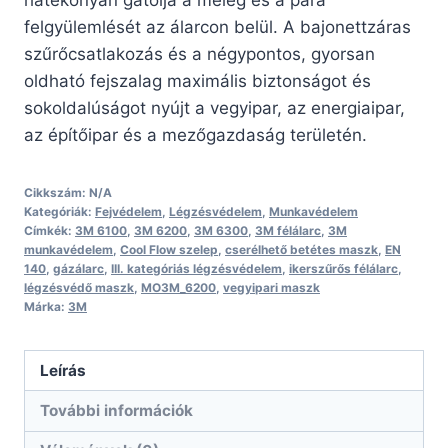
hatékonyan gátolja a meleg és a pára
felgyülemlését az álarcon belül. A bajonettzáras
szűrőcsatlakozás és a négypontos, gyorsan
oldható fejszalag maximális biztonságot és
sokoldalúságot nyújt a vegyipar, az energiaipar,
az építőipar és a mezőgazdaság területén.
Cikkszám:
N/A
Kategóriák:
Fejvédelem
,
Légzésvédelem
,
Munkavédelem
Címkék:
3M 6100
,
3M 6200
,
3M 6300
,
3M félálarc
,
3M
munkavédelem
,
Cool Flow szelep
,
cserélhető betétes maszk
,
EN
140
,
gázálarc
,
III. kategóriás légzésvédelem
,
ikerszűrős félálarc
,
légzésvédő maszk
,
MO3M_6200
,
vegyipari maszk
Márka:
3M
Leírás
További információk