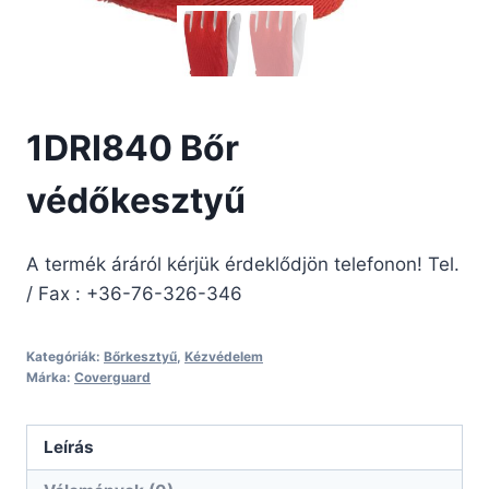
1DRI840 Bőr
védőkesztyű
A termék áráról kérjük érdeklődjön telefonon! Tel.
/ Fax : +36-76-326-346
Kategóriák:
Bőrkesztyű
,
Kézvédelem
Márka:
Coverguard
Leírás