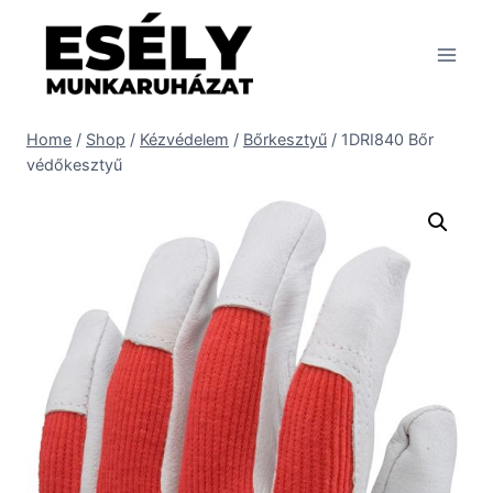
Skip
to
content
Home
/
Shop
/
Kézvédelem
/
Bőrkesztyű
/
1DRI840 Bőr
védőkesztyű