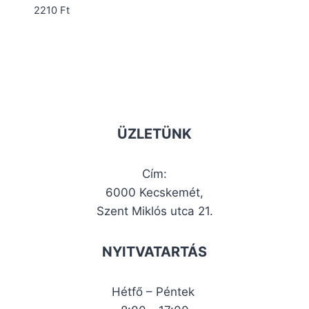
1500 Ft
2210
Ft
-
1990 Ft
ÜZLETÜNK
Cím:
6000 Kecskemét,
Szent Miklós utca 21.
NYITVATARTÁS
Hétfő – Péntek