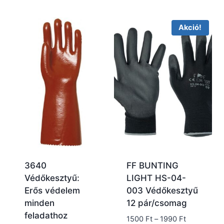
Akció!
3640
FF BUNTING
Védőkesztyű:
LIGHT HS-04-
Erős védelem
003 Védőkesztyű
minden
12 pár/csomag
feladathoz
Ártartomán
1500
Ft
–
1990
Ft