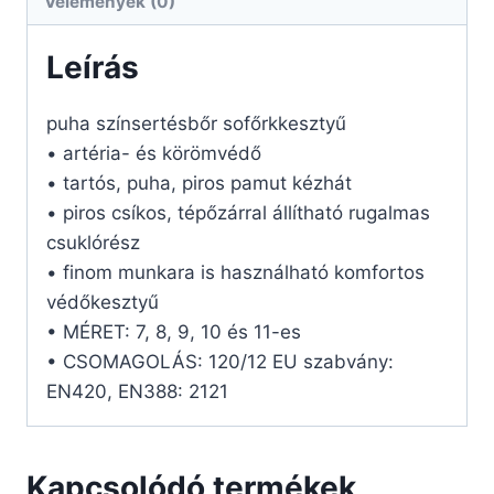
Vélemények (0)
Leírás
puha színsertésbőr sofőrkkesztyű
• artéria- és körömvédő
• tartós, puha, piros pamut kézhát
• piros csíkos, tépőzárral állítható rugalmas
csuklórész
• finom munkara is használható komfortos
védőkesztyű
• MÉRET: 7, 8, 9, 10 és 11-es
• CSOMAGOLÁS: 120/12 EU szabvány:
EN420, EN388: 2121
Kapcsolódó termékek