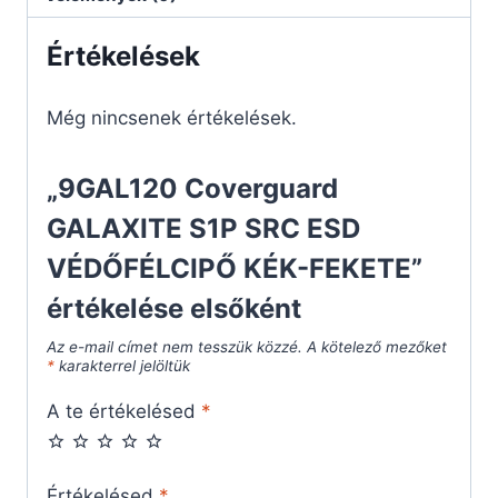
Értékelések
Még nincsenek értékelések.
„9GAL120 Coverguard
GALAXITE S1P SRC ESD
VÉDŐFÉLCIPŐ KÉK-FEKETE”
értékelése elsőként
Az e-mail címet nem tesszük közzé.
A kötelező mezőket
*
karakterrel jelöltük
A te értékelésed
*
Értékelésed
*