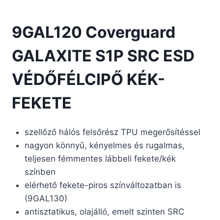
9GAL120 Coverguard
GALAXITE S1P SRC ESD
VÉDŐFÉLCIPŐ KÉK-
FEKETE
szellőző hálós felsőrész TPU megerősítéssel
nagyon könnyű, kényelmes és rugalmas,
teljesen fémmentes lábbeli fekete/kék
színben
elérhető fekete-piros színváltozatban is
(9GAL130)
antisztatikus, olajálló, emelt szinten SRC