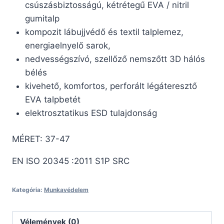
csúszásbiztosságú, kétrétegű EVA / nitril
gumitalp
kompozit lábujjvédő és textil talplemez,
energiaelnyelő sarok,
nedvességszívó, szellőző nemszőtt 3D hálós
bélés
kivehető, komfortos, perforált légáteresztő
EVA talpbetét
elektrosztatikus ESD tulajdonság
MÉRET: 37-47
EN ISO 20345 :2011 S1P SRC
Kategória:
Munkavédelem
Vélemények (0)