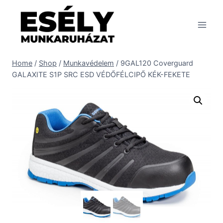
Skip
to
content
Home
/
Shop
/
Munkavédelem
/
9GAL120 Coverguard
GALAXITE S1P SRC ESD VÉDŐFÉLCIPŐ KÉK-FEKETE