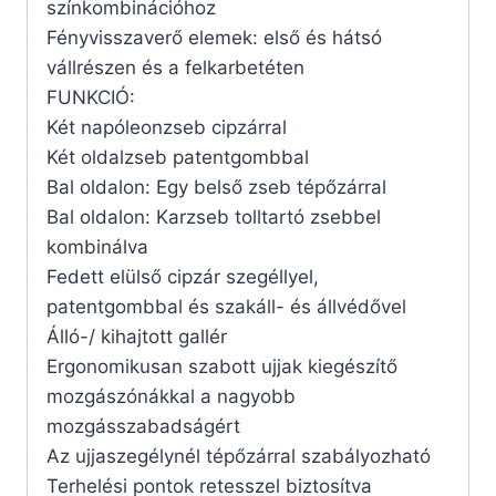
színkombinációhoz
Fényvisszaverő elemek: első és hátsó
vállrészen és a felkarbetéten
FUNKCIÓ:
Két napóleonzseb cipzárral
Két oldalzseb patentgombbal
Bal oldalon: Egy belső zseb tépőzárral
Bal oldalon: Karzseb tolltartó zsebbel
kombinálva
Fedett elülső cipzár szegéllyel,
patentgombbal és szakáll- és állvédővel
Álló-/ kihajtott gallér
Ergonomikusan szabott ujjak kiegészítő
mozgászónákkal a nagyobb
mozgásszabadságért
Az ujjaszegélynél tépőzárral szabályozható
Terhelési pontok retesszel biztosítva