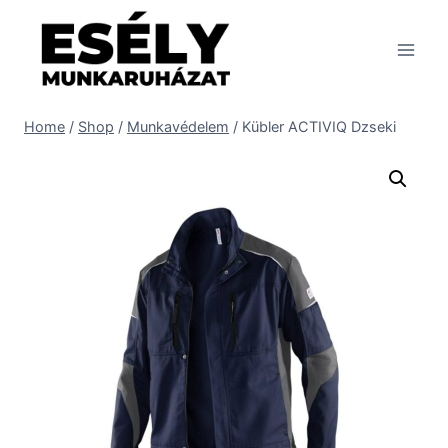
Skip
to
content
Home
/
Shop
/
Munkavédelem
/
Kübler ACTIVIQ Dzseki