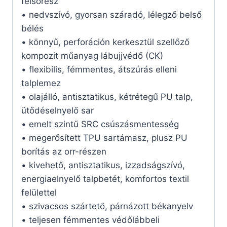
felsőrész
• nedvszívó, gyorsan száradó, lélegző belső
bélés
• könnyű, perforáción kerkesztül szellőző
kompozit műanyag lábujjvédő (CK)
• flexibilis, fémmentes, átszúrás elleni
talplemez
• olajálló, antisztatikus, kétrétegű PU talp,
ütődéselnyelő sar
• emelt szintű SRC csúszásmentesség
• megerősített TPU sartámasz, plusz PU
borítás az orr-részen
• kivehető, antisztatikus, izzadságszívó,
energiaelnyelő talpbetét, komfortos textil
felülettel
• szivacsos szártető, párnázott békanyelv
• teljesen fémmentes védőlábbeli