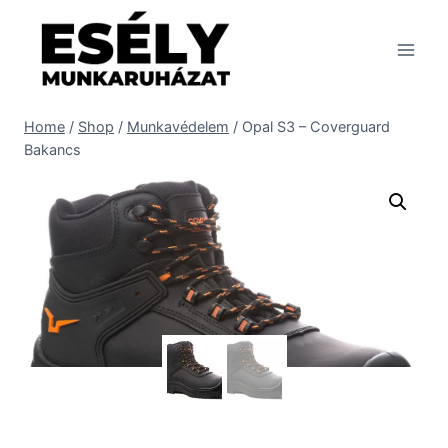
Skip
to
content
Home
/
Shop
/
Munkavédelem
/
Opal S3 – Coverguard
Bakancs