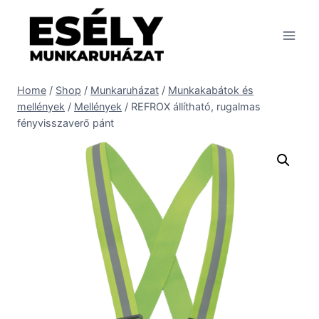
Skip
to
content
Home
/
Shop
/
Munkaruházat
/
Munkakabátok és
mellények
/
Mellények
/
REFROX állítható, rugalmas
fényvisszaverő pánt