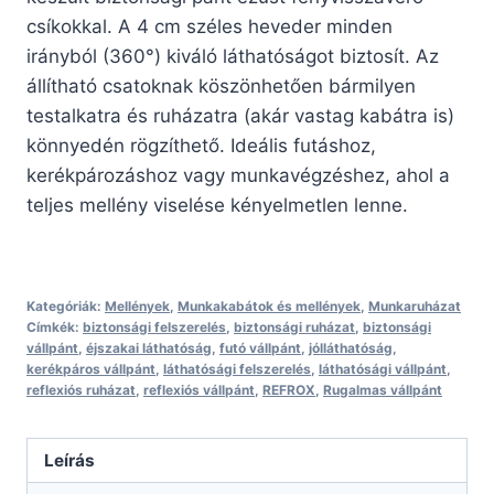
csíkokkal. A 4 cm széles heveder minden
irányból (360°) kiváló láthatóságot biztosít. Az
állítható csatoknak köszönhetően bármilyen
testalkatra és ruházatra (akár vastag kabátra is)
könnyedén rögzíthető. Ideális futáshoz,
kerékpározáshoz vagy munkavégzéshez, ahol a
teljes mellény viselése kényelmetlen lenne.
Kategóriák:
Mellények
,
Munkakabátok és mellények
,
Munkaruházat
Címkék:
biztonsági felszerelés
,
biztonsági ruházat
,
biztonsági
vállpánt
,
éjszakai láthatóság
,
futó vállpánt
,
jólláthatóság
,
kerékpáros vállpánt
,
láthatósági felszerelés
,
láthatósági vállpánt
,
reflexiós ruházat
,
reflexiós vállpánt
,
REFROX
,
Rugalmas vállpánt
Leírás