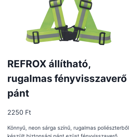
REFROX állítható,
rugalmas fényvisszaverő
pánt
2250
Ft
Könnyű, neon sárga színű, rugalmas poliészterből
készült biztonsági pánt ezüst fényvisszaverő