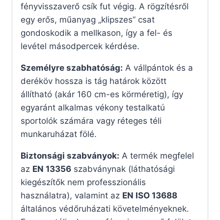
fényvisszaverő csík fut végig. A rögzítésről
egy erős, műanyag „klipszes” csat
gondoskodik a mellkason, így a fel- és
levétel másodpercek kérdése.
Személyre szabhatóság:
A vállpántok és a
deréköv hossza is tág határok között
állítható (akár 160 cm-es körméretig), így
egyaránt alkalmas vékony testalkatú
sportolók számára vagy réteges téli
munkaruházat fölé.
Biztonsági szabványok:
A termék megfelel
az
EN 13356
szabványnak (láthatósági
kiegészítők nem professzionális
használatra), valamint az
EN ISO 13688
általános védőruházati követelményeknek.