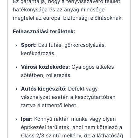
Ez garantálja, hogy a fényvisszaverő felület
hatékonysága és az anyag minősége
megfelel az európai biztonsági előírásoknak.
Felhasználási területek:
Sport:
Esti futás, görkorcsolyázás,
kerékpározás.
Városi közlekedés:
Gyalogos átkelés
sötétben, rollerezés.
Autós kiegészítő:
Defekt vagy
vészhelyzet esetén a kesztyűtartóban
tartva életmentő lehet.
Ipar:
Könnyű raktári munka vagy olyan
építkezési területek, ahol nem kötelező a
Class 2/3 szintű mellény, de a láthatóság