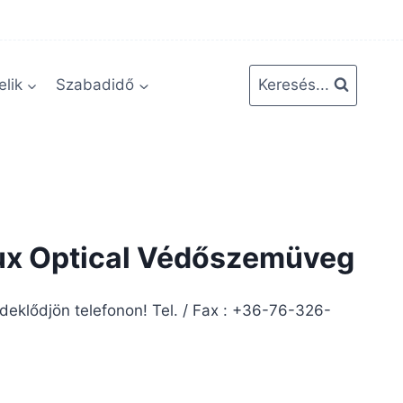
lik
Szabadidő
Keresés...
Lux Optical Védőszemüveg
rdeklődjön telefonon! Tel. / Fax : +36-76-326-