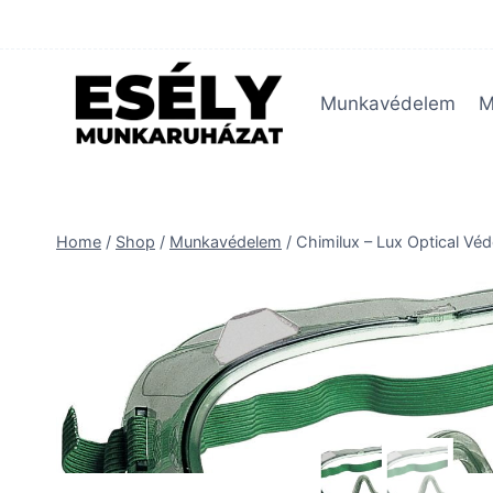
Skip
to
content
Munkavédelem
M
Home
/
Shop
/
Munkavédelem
/
Chimilux – Lux Optical V