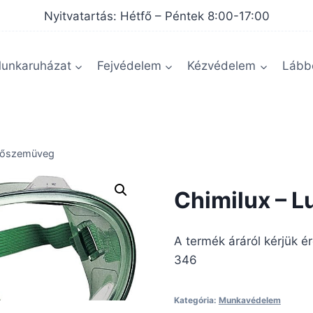
Nyitvatartás: Hétfő – Péntek 8:00-17:00
unkaruházat
Fejvédelem
Kézvédelem
Lábbe
édőszemüveg
Chimilux – 
A termék áráról kérjük é
346
Kategória:
Munkavédelem