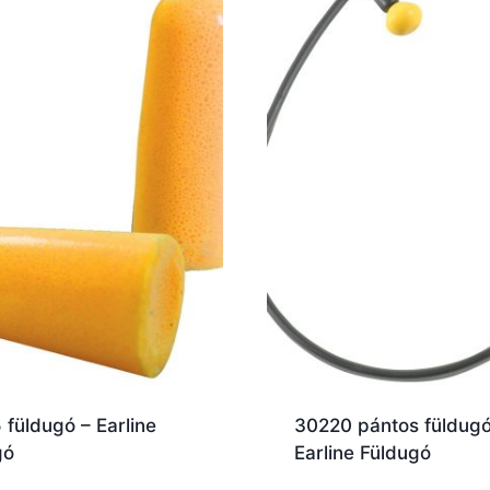
füldugó – Earline
30220 pántos füldugó
gó
Earline Füldugó