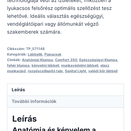
technológiája védi az ízületeket, miközben a
lyukacsos felsőrész optimális szellőzést tesz
lehetővé. Ideális választás egészségügyi,
vendéglátóipari vagy állómunkát végző
szakemberek számára.
Cikkszám:
TP_571148
Kategóriák:
Lábbelik
,
Papucsok
Címkék:
Anatómiai Klumpa
,
Comfort 350
,
Egészségügyi Klumpa
,
fehér klumpa
,
kényelmi lábbeli
,
munkavédelmi lábbeli
,
olasz
munkacipő
,
rezgéscsillapító talp
,
Sanital Light
,
valódi bőr lábbeli
Leírás
További információk
Leírás
Anatómia és kényelem a