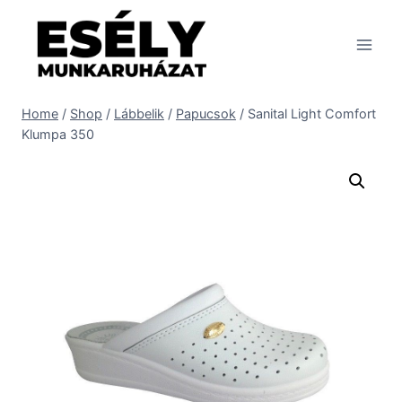
Skip
to
content
Home
/
Shop
/
Lábbelik
/
Papucsok
/
Sanital Light Comfort
Klumpa 350