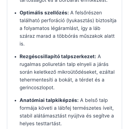
Optimális szellőzés:
A felsőrészen
található perforáció (lyukasztás) biztosítja
a folyamatos légáramlást, így a láb
száraz marad a többórás műszakok alatt
is.
Rezgéscsillapító talpszerkezet:
A
rugalmas poliuretán talp elnyeli a járás
során keletkező mikroütődéseket, ezáltal
tehermentesíti a bokát, a térdet és a
gerincoszlopot.
Anatómiai talpkiképzés:
A belső talp
formája követi a lábfej természetes íveit,
stabil alátámasztást nyújtva és segítve a
helyes testtartást.