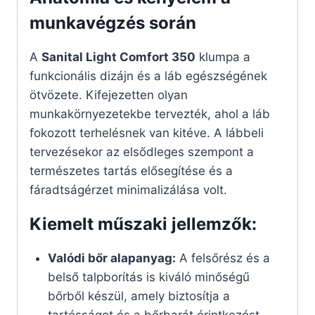
munkavégzés során
A
Sanital Light Comfort 350
klumpa a
funkcionális dizájn és a láb egészségének
ötvözete. Kifejezetten olyan
munkakörnyezetekbe tervezték, ahol a láb
fokozott terhelésnek van kitéve. A lábbeli
tervezésekor az elsődleges szempont a
természetes tartás elősegítése és a
fáradtságérzet minimalizálása volt.
Kiemelt műszaki jellemzők:
Valódi bőr alapanyag:
A felsőrész és a
belső talpborítás is kiváló minőségű
bőrből készül, amely biztosítja a
tartósságot és a bőrbarát érintkezést.