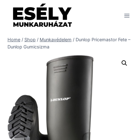
Skip
to
content
Home
/
Shop
/
Munkavédelem
/
Dunlop Pricemastor Fete –
Dunlop Gumicsizma