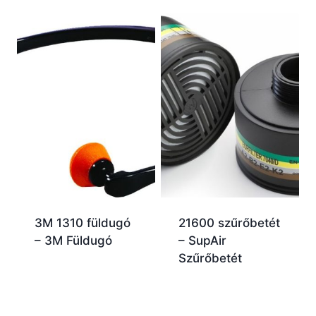
3M 1310 füldugó
21600 szűrőbetét
– 3M Füldugó
– SupAir
Szűrőbetét