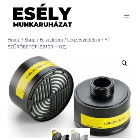
Skip
to
content
Home
/
Shop
/
Fejvédelem
/
Légzésvédelem
/
E2
SZŰRŐBETÉT (22100-HOZ)