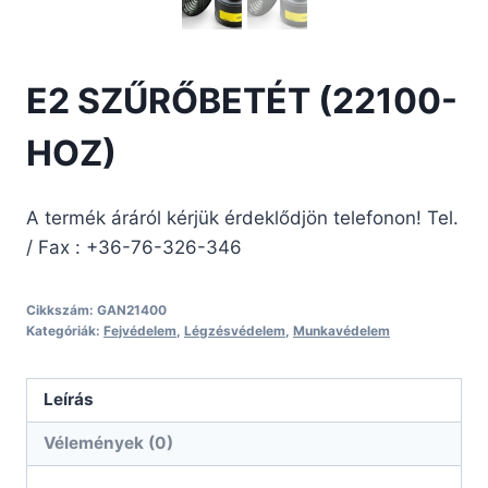
E2 SZŰRŐBETÉT (22100-
HOZ)
A termék áráról kérjük érdeklődjön telefonon! Tel.
/ Fax : +36-76-326-346
Cikkszám:
GAN21400
Kategóriák:
Fejvédelem
,
Légzésvédelem
,
Munkavédelem
Leírás
Vélemények (0)