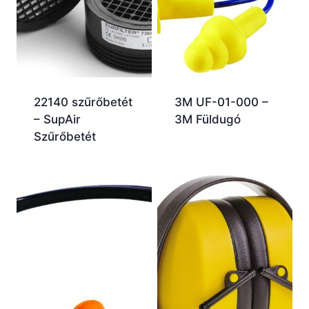
22140 szűrőbetét
3M UF-01-000 –
– SupAir
3M Füldugó
Szűrőbetét