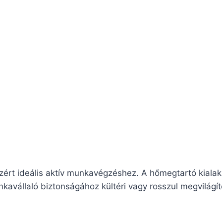
ért ideális aktív munkavégzéshez. A hőmegtartó kialakít
kavállaló biztonságához kültéri vagy rosszul megvilágí