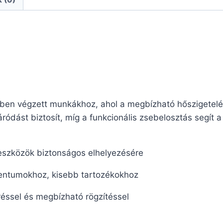
etben végzett munkákhoz, ahol a megbízható hőszigetelés
áródást biztosít, míg a funkcionális zsebelosztás seg
szközök biztonságos elhelyezésére
tumokhoz, kisebb tartozékokhoz
éssel és megbízható rögzítéssel