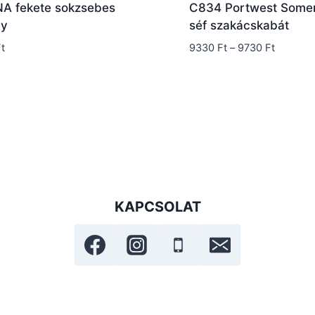
A fekete sokzsebes
C834 Portwest Some
ny
séf szakácskabát
Ártarto
t
9330
Ft
–
9730
Ft
9330 Ft
-
9730 Ft
KAPCSOLAT