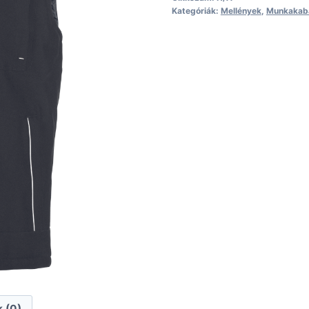
Kategóriák:
Mellények
,
Munkakabá
 (0)