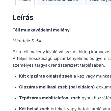
Leírás
Téli munkavédelmi mellény
Méretek: S-5XL
Ez a téli mellény kiváló választás hideg környez
A teljes hosszúságú cipzár kényelmes és gyors z
személyes tárgyak rendszerezett tárolásában.
Két cipzáras oldalsó zseb
a kéz vagy munkae
Cipzáras mellkasi zseb (bal oldalon)
dokumen
Tépőzáras mobiltelefon-zseb
gyors hozzáfér
Két belső zseb
értékek vagy iratok tárolására