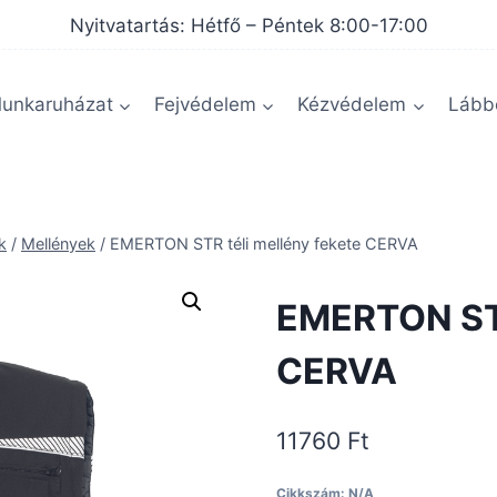
Nyitvatartás: Hétfő – Péntek 8:00-17:00
unkaruházat
Fejvédelem
Kézvédelem
Lábbe
k
/
Mellények
/
EMERTON STR téli mellény fekete CERVA
EMERTON STR
CERVA
11760
Ft
Cikkszám:
N/A