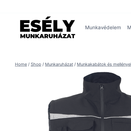
Skip
to
content
Munkavédelem
M
Home
/
Shop
/
Munkaruházat
/
Munkakabátok és mellénye