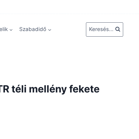
lik
Szabadidő
Keresés...
 téli mellény fekete