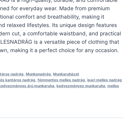
 is a high-quality, durable, and comfortable
gned for everyday wear. Made from premium
0 Ft.
ptional comfort and breathability, making it
nd relaxed lifestyles. Its unique design features
dern cut, a comfortable waistband, and practical
ESNADRÁG is a versatile piece of clothing that
n, making it a perfect choice for any occasion.
táros nadrág
,
Munkanadrág
,
Munkaruházat
iós kantáros nadrág
,
fémmentes melles nadrág
,
ipari melles nadrág
kedvezményes árú munkaruha
,
kedvezményes munkaruha
,
melles
g