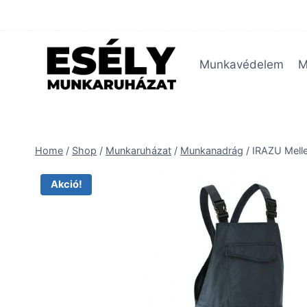
Skip
to
content
Munkavédelem
M
Home
/
Shop
/
Munkaruházat
/
Munkanadrág
/
IRAZU Mell
Akció!