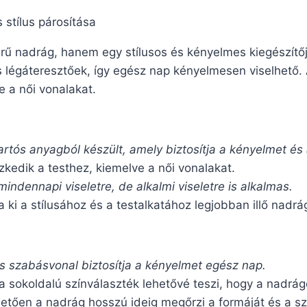
tílus párosítása
nadrág, hanem egy stílusos és kényelmes kiegészítőj
s légáteresztőek, így egész nap kényelmesen viselhet
e a női vonalakat.
rtós anyagból készült, amely biztosítja a kényelmet és 
zkedik a testhez, kiemelve a női vonalakat.
indennapi viseletre, de alkalmi viseletre is alkalmas.
 ki a stílusához és a testalkatához legjobban illő nadrá
 szabásvonal biztosítja a kényelmet egész nap.
sokoldalú színválaszték lehetővé teszi, hogy a nadrágo
ően a nadrág hosszú ideig megőrzi a formáját és a sz