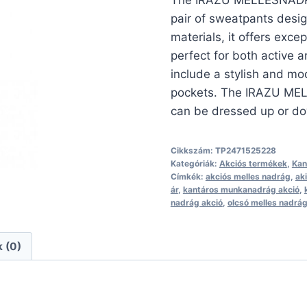
The IRAZU MELLESNADRÁG
was:
is:
pair of sweatpants desi
9300 Ft.
889
materials, it offers exce
perfect for both active a
include a stylish and mo
pockets. The IRAZU MELL
can be dressed up or dow
Cikkszám:
TP2471525228
Kategóriák:
Akciós termékek
,
Kan
Címkék:
akciós melles nadrág
,
ak
ár
,
kantáros munkanadrág akció
,
nadrág akció
,
olcsó melles nadrá
 (0)