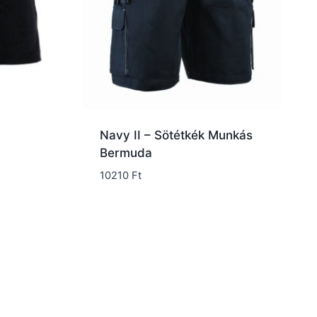
Navy II – Sötétkék Munkás
Bermuda
tomány:
10210
Ft
 Ft
 Ft