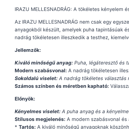
IRAZU MELLESNADRÁG: A tökéletes kényelem és s
Az IRAZU MELLESNADRÁG nem csak egy egyszerű 
anyagokból készült, amelyek puha tapintásúak é
nadrág tökéletesen illeszkedik a testhez, kiemelv
Jellemzők:
Kiváló minőségű anyag:
Puha, légáteresztő és ta
Modern szabásvonal:
A nadrág tökéletesen illes
Sokoldalú viselet:
A nadrág tökéletes választás m
Számos színben és méretben kapható:
Válassza
Előnyök:
Kényelmes viselet:
A puha anyag és a kényelmes
Stílusos megjelenés:
A modern szabásvonal és a 
*
Tartós:
A kiváló minőségű anyagoknak köszönhet