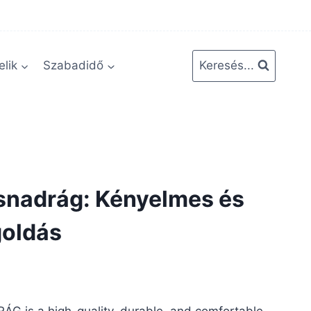
lik
Szabadidő
Keresés...
snadrág: Kényelmes és
goldás
rent
ce