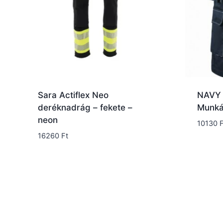
Sara Actiflex Neo
NAVY I
deréknadrág – fekete –
Munká
neon
10130
F
16260
Ft