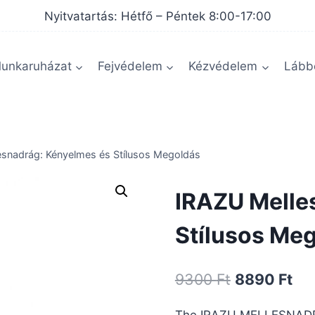
Nyitvatartás: Hétfő – Péntek 8:00-17:00
unkaruházat
Fejvédelem
Kézvédelem
Lábbe
esnadrág: Kényelmes és Stílusos Megoldás
IRAZU Melle
Stílusos Me
Original
Cur
9300
Ft
8890
Ft
price
pri