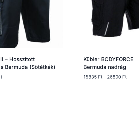
I – Hosszított
Kübler BODYFORCE
s Bermuda (Sötétkék)
Bermuda nadrág
Ártar
t
15835
Ft
–
26800
Ft
15835
-
26800