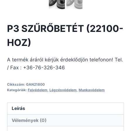
P3 SZŰRŐBETÉT (22100-
HOZ)
A termék áráról kérjük érdeklődjön telefonon! Tel.
/ Fax : +36-76-326-346
Cikkszám:
GAN21800
Kategóriák:
Fejvédelem
,
Légzésvédelem
,
Munkavédelem
Leírás
Vélemények (0)