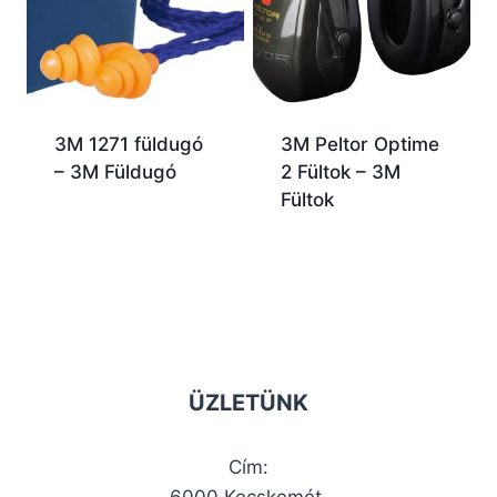
3M 1271 füldugó
3M Peltor Optime
– 3M Füldugó
2 Fültok – 3M
Fültok
ÜZLETÜNK
Cím:
6000 Kecskemét,