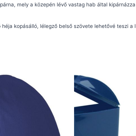
párna, mely a közepén lévő vastag hab által kipárnázza 
lső héja kopásálló, lélegző belső szövete lehetővé teszi a