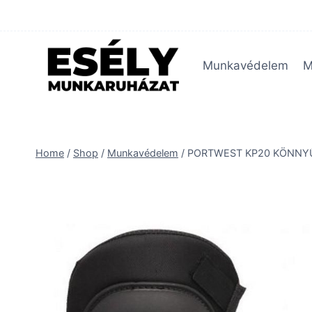
Skip
to
content
Munkavédelem
M
Home
/
Shop
/
Munkavédelem
/
PORTWEST KP20 KÖNNYŰ