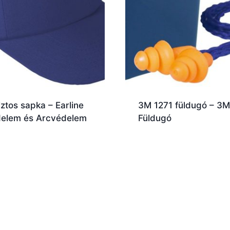
ztos sapka – Earline
3M 1271 füldugó – 3M
delem és Arcvédelem
Füldugó