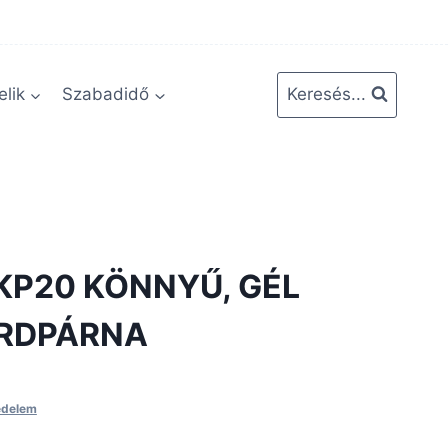
lik
Szabadidő
Keresés...
KP20 KÖNNYŰ, GÉL
ÉRDPÁRNA
delem