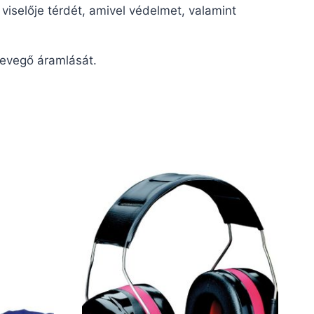
viselője térdét, amivel védelmet, valamint
 levegő áramlását.