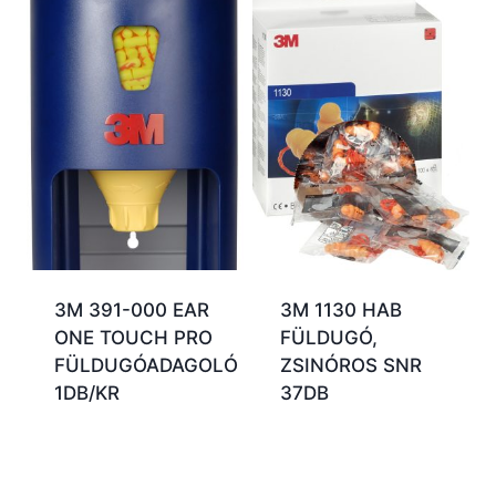
3M 391-000 EAR
3M 1130 HAB
ONE TOUCH PRO
FÜLDUGÓ,
FÜLDUGÓADAGOLÓ
ZSINÓROS SNR
1DB/KR
37DB