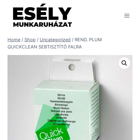
Skip
to
content
Home
/
Shop
/
Uncategorized
/
REND. PLUM
QUICKCLEAN SEBTISZTÍTÓ FALRA