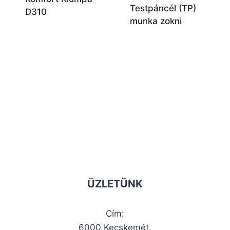
Testpáncél (TP)
D310
munka zokni
ÜZLETÜNK
Cím:
6000 Kecskemét,