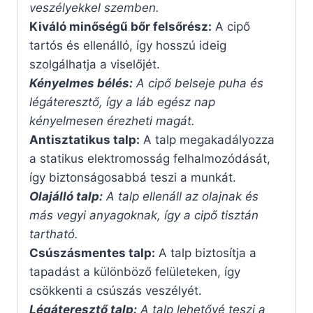
veszélyekkel szemben.
Kiváló minőségű bőr felsőrész:
A cipő
tartós és ellenálló, így hosszú ideig
szolgálhatja a viselőjét.
Kényelmes bélés:
A cipő belseje puha és
légáteresztő, így a láb egész nap
kényelmesen érezheti magát.
Antisztatikus talp:
A talp megakadályozza
a statikus elektromosság felhalmozódását,
így biztonságosabbá teszi a munkát.
Olajálló talp:
A talp ellenáll az olajnak és
más vegyi anyagoknak, így a cipő tisztán
tartható.
Csúszásmentes talp:
A talp biztosítja a
tapadást a különböző felületeken, így
csökkenti a csúszás veszélyét.
Légáteresztő talp:
A talp lehetővé teszi a