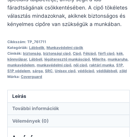
fáradtságának csökkentésében. A cipő tökéletes
választás mindazoknak, akiknek biztonságos és
kényelmes cipőre van szükségük a munkában.
Cikkszám:
TP_761711
Kategóriák:
Lábbelik
,
Munkavédelmi cipők
Címkék:
biztonság
,
biztonsági cipő
,
Cipő
,
Félcipő
,
férfi cipő
,
kék
,
könnyűipar
,
Lábbeli
,
légáteresztő munkáscipő
,
Milerite
,
munkaruha
,
munkavédelem
,
munkavédelmi cipő
,
női cipő
,
raktári munka
,
S1P
,
S1P védelem
,
sárga
,
SRC
,
Unisex cipő
,
védőcipő
,
védőlábbeli
,
zöld
Márka:
Coverguard
Leírás
További információk
Vélemények (0)