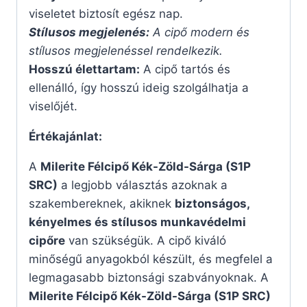
viseletet biztosít egész nap.
Stílusos megjelenés:
A cipő modern és
stílusos megjelenéssel rendelkezik.
Hosszú élettartam:
A cipő tartós és
ellenálló, így hosszú ideig szolgálhatja a
viselőjét.
Értékajánlat:
A
Milerite Félcipő Kék-Zöld-Sárga (S1P
SRC)
a legjobb választás azoknak a
szakembereknek, akiknek
biztonságos,
kényelmes és stílusos munkavédelmi
cipőre
van szükségük. A cipő kiváló
minőségű anyagokból készült, és megfelel a
legmagasabb biztonsági szabványoknak. A
Milerite Félcipő Kék-Zöld-Sárga (S1P SRC)