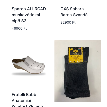
Sparco ALLROAD
CXS Sahara
munkavédelmi
Barna Szandál
cipő S3
22900
Ft
46900
Ft
Fratelli Babb
Anatómiai
Komfort Klumpa