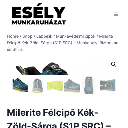
Skip
to
content
Home
/
Shop
/
Lábbelik
/
Munkavédelmi cipők
/
Milerite
Félcipő Kék-Zöld-Sárga (S1P SRC) – Munkahelyi Biztonság
és Stílus
Milerite Félcipő Kék-
Zöld-Sárga (S1P SRC) –