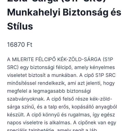
Munkahelyi Biztonság és
Stílus
16870
Ft
A MILERITE FÉLCIPŐ KÉK-ZÖLD-SÁRGA (S1P
SRC) egy biztonsági félcipő, amely kényelmes
viseletet biztosít a munkában. A cipő S1P SRC
minősítéssel rendelkezik, ami azt jelenti, hogy
megfelel a legmagasabb biztonsági
szabványoknak. A cipő felső része kék-zöld-
sárga színű, és a talp erős, kopásálló anyagból
készült. A cipő könnyű és rugalmas, így egész
napos viseletre is alkalmas. A cipőnek van egy
speciális talpbetétje, amely segít a láb