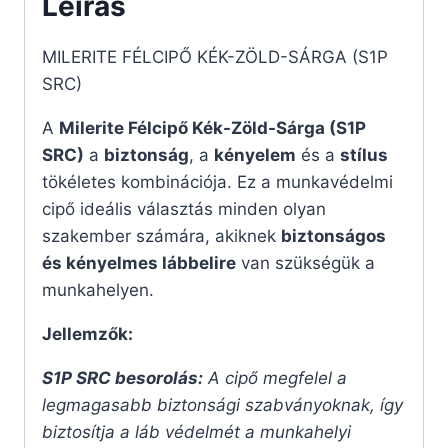
Leírás
MILERITE FÉLCIPŐ KÉK-ZÖLD-SÁRGA (S1P
SRC)
A
Milerite Félcipő Kék-Zöld-Sárga (S1P
SRC)
a
biztonság
, a
kényelem
és a
stílus
tökéletes kombinációja. Ez a munkavédelmi
cipő ideális választás minden olyan
szakember számára, akiknek
biztonságos
és kényelmes lábbelire
van szükségük a
munkahelyen.
Jellemzők:
S1P SRC besorolás:
A cipő megfelel a
legmagasabb biztonsági szabványoknak, így
biztosítja a láb védelmét a munkahelyi