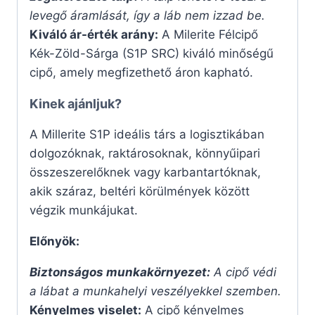
levegő áramlását, így a láb nem izzad be.
Kiváló ár-érték arány:
A Milerite Félcipő
Kék-Zöld-Sárga (S1P SRC) kiváló minőségű
cipő, amely megfizethető áron kapható.
Kinek ajánljuk?
A Millerite S1P ideális társ a logisztikában
dolgozóknak, raktárosoknak, könnyűipari
összeszerelőknek vagy karbantartóknak,
akik száraz, beltéri körülmények között
végzik munkájukat.
Előnyök:
Biztonságos munkakörnyezet:
A cipő védi
a lábat a munkahelyi veszélyekkel szemben.
Kényelmes viselet:
A cipő kényelmes