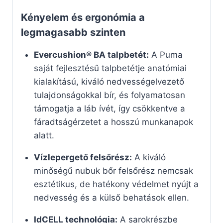
Kényelem és ergonómia a
legmagasabb szinten
Evercushion® BA talpbetét:
A Puma
saját fejlesztésű talpbetétje anatómiai
kialakítású, kiváló nedvességelvezető
tulajdonságokkal bír, és folyamatosan
támogatja a láb ívét, így csökkentve a
fáradtságérzetet a hosszú munkanapok
alatt.
Vízlepergető felsőrész:
A kiváló
minőségű nubuk bőr felsőrész nemcsak
esztétikus, de hatékony védelmet nyújt a
nedvesség és a külső behatások ellen.
IdCELL technológia:
A sarokrészbe