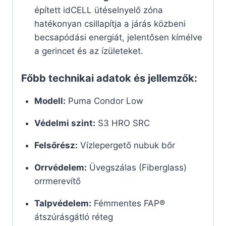
épített idCELL ütéselnyelő zóna
hatékonyan csillapítja a járás közbeni
becsapódási energiát, jelentősen kímélve
a gerincet és az ízületeket.
Főbb technikai adatok és jellemzők:
Modell:
Puma Condor Low
Védelmi szint:
S3 HRO SRC
Felsőrész:
Vízlepergető nubuk bőr
Orrvédelem:
Üvegszálas (Fiberglass)
orrmerevítő
Talpvédelem:
Fémmentes FAP®
átszúrásgátló réteg