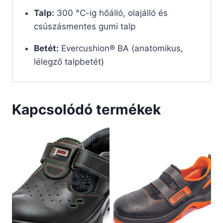
Talp:
300 °C-ig hőálló, olajálló és
csúszásmentes gumi talp
Betét:
Evercushion® BA (anatomikus,
lélegző talpbetét)
Kapcsolódó termékek