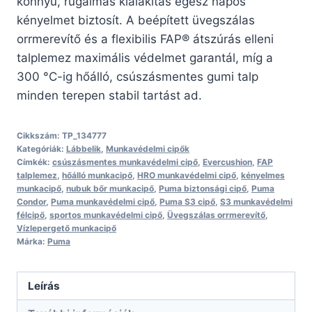
könnyű, rugalmas kialakítás egész napos
kényelmet biztosít. A beépített üvegszálas
orrmerevítő és a flexibilis FAP® átszúrás elleni
talplemez maximális védelmet garantál, míg a
300 °C-ig hőálló, csúszásmentes gumi talp
minden terepen stabil tartást ad.
Cikkszám:
TP_134777
Kategóriák:
Lábbelik
,
Munkavédelmi cipők
Címkék:
csúszásmentes munkavédelmi cipő
,
Evercushion
,
FAP
talplemez
,
hőálló munkacipő
,
HRO munkavédelmi cipő
,
kényelmes
munkacipő
,
nubuk bőr munkacipő
,
Puma biztonsági cipő
,
Puma
Condor
,
Puma munkavédelmi cipő
,
Puma S3 cipő
,
S3 munkavédelmi
félcipő
,
sportos munkavédelmi cipő
,
Üvegszálas orrmerevítő
,
Vízlepergető munkacipő
Márka:
Puma
Leírás