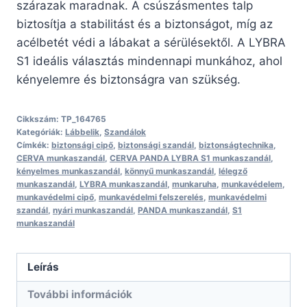
szárazak maradnak. A csúszásmentes talp
biztosítja a stabilitást és a biztonságot, míg az
acélbetét védi a lábakat a sérülésektől. A LYBRA
S1 ideális választás mindennapi munkához, ahol
kényelemre és biztonságra van szükség.
Cikkszám:
TP_164765
Kategóriák:
Lábbelik
,
Szandálok
Címkék:
biztonsági cipő
,
biztonsági szandál
,
biztonságtechnika
,
CERVA munkaszandál
,
CERVA PANDA LYBRA S1 munkaszandál
,
kényelmes munkaszandál
,
könnyű munkaszandál
,
lélegző
munkaszandál
,
LYBRA munkaszandál
,
munkaruha
,
munkavédelem
,
munkavédelmi cipő
,
munkavédelmi felszerelés
,
munkavédelmi
szandál
,
nyári munkaszandál
,
PANDA munkaszandál
,
S1
munkaszandál
Leírás
További információk