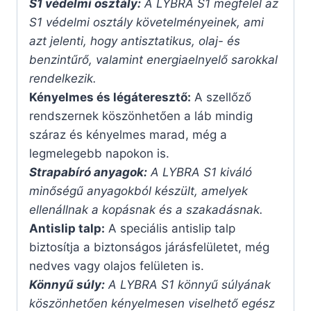
S1 védelmi osztály:
A LYBRA S1 megfelel az
S1 védelmi osztály követelményeinek, ami
azt jelenti, hogy antisztatikus, olaj- és
benzintűrő, valamint energiaelnyelő sarokkal
rendelkezik.
Kényelmes és légáteresztő:
A szellőző
rendszernek köszönhetően a láb mindig
száraz és kényelmes marad, még a
legmelegebb napokon is.
Strapabíró anyagok:
A LYBRA S1 kiváló
minőségű anyagokból készült, amelyek
ellenállnak a kopásnak és a szakadásnak.
Antislip talp:
A speciális antislip talp
biztosítja a biztonságos járásfelületet, még
nedves vagy olajos felületen is.
Könnyű súly:
A LYBRA S1 könnyű súlyának
köszönhetően kényelmesen viselhető egész