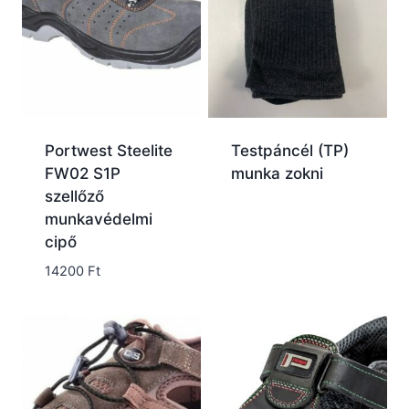
Portwest Steelite
Testpáncél (TP)
FW02 S1P
munka zokni
szellőző
munkavédelmi
cipő
14200
Ft