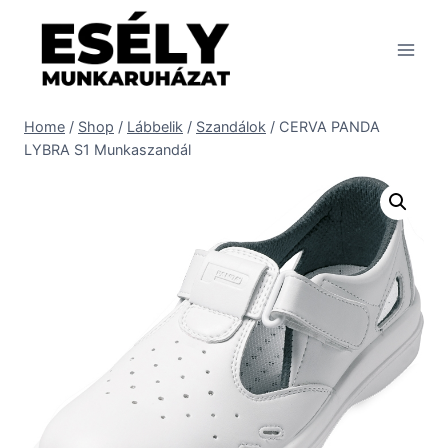
Skip
to
content
Home
/
Shop
/
Lábbelik
/
Szandálok
/
CERVA PANDA
LYBRA S1 Munkaszandál