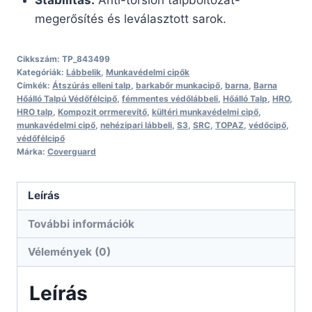
megerősítés és leválasztott sarok.
Cikkszám:
TP_843499
Kategóriák:
Lábbelik
,
Munkavédelmi cipők
Címkék:
Átszúrás elleni talp
,
barkabőr munkacipő
,
barna
,
Barna
Hőálló Talpú Védőfélcipő
,
fémmentes védőlábbeli
,
Hőálló Talp
,
HRO
,
HRO talp
,
Kompozit orrmerevítő
,
kültéri munkavédelmi cipő
,
munkavédelmi cipő
,
nehézipari lábbeli
,
S3
,
SRC
,
TOPAZ
,
védőcipő
,
védőfélcipő
Márka:
Coverguard
Leírás
További információk
Vélemények (0)
Leírás