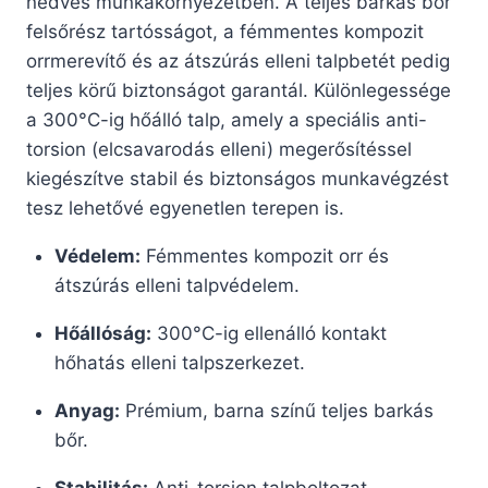
nedves munkakörnyezetben. A teljes barkás bőr
felsőrész tartósságot, a fémmentes kompozit
orrmerevítő és az átszúrás elleni talpbetét pedig
teljes körű biztonságot garantál. Különlegessége
a 300°C-ig hőálló talp, amely a speciális anti-
torsion (elcsavarodás elleni) megerősítéssel
kiegészítve stabil és biztonságos munkavégzést
tesz lehetővé egyenetlen terepen is.
Védelem:
Fémmentes kompozit orr és
átszúrás elleni talpvédelem.
Hőállóság:
300°C-ig ellenálló kontakt
hőhatás elleni talpszerkezet.
Anyag:
Prémium, barna színű teljes barkás
bőr.
Stabilitás:
Anti-torsion talpboltozat-