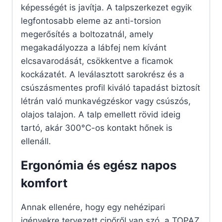
képességét is javítja. A talpszerkezet egyik
legfontosabb eleme az anti-torsion
megerősítés a boltozatnál, amely
megakadályozza a lábfej nem kívánt
elcsavarodását, csökkentve a ficamok
kockázatét. A leválasztott sarokrész és a
csúszásmentes profil kiváló tapadást biztosít
létrán való munkavégzéskor vagy csúszós,
olajos talajon. A talp emellett rövid ideig
tartó, akár 300°C-os kontakt hőnek is
ellenáll.
Ergonómia és egész napos
komfort
Annak ellenére, hogy egy nehézipari
igényekre tervezett cipőről van szó, a TOPAZ