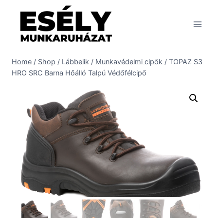
Skip
to
content
Home
/
Shop
/
Lábbelik
/
Munkavédelmi cipők
/
TOPAZ S3
HRO SRC Barna Hőálló Talpú Védőfélcipő