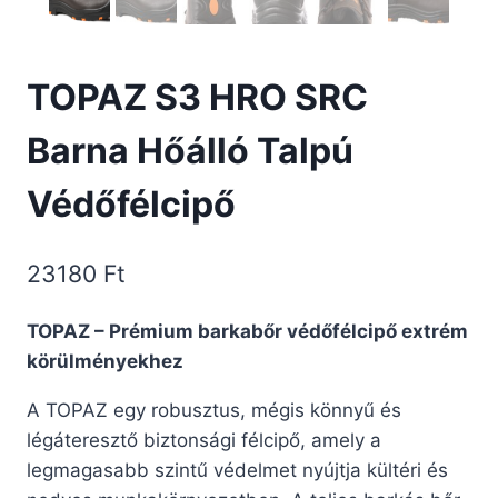
TOPAZ S3 HRO SRC
Barna Hőálló Talpú
Védőfélcipő
23180
Ft
TOPAZ – Prémium barkabőr védőfélcipő extrém
körülményekhez
A TOPAZ egy robusztus, mégis könnyű és
légáteresztő biztonsági félcipő, amely a
legmagasabb szintű védelmet nyújtja kültéri és