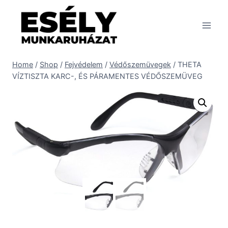
Skip
to
content
Home
/
Shop
/
Fejvédelem
/
Védőszemüvegek
/
THETA
VÍZTISZTA KARC-, ÉS PÁRAMENTES VÉDŐSZEMÜVEG