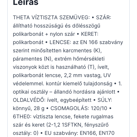
Leírás
THETA VÍZTISZTA SZEMÜVEG: • SZÁR:
állítható hosszúságú és dőlésszögű
polikarbonát + nylon szár • KERET:
polikarbonát • LENCSE: az EN 166 szabvány
szerint minősítetten karcmentes (K),
páramentes (N), extrém hőmérsékleti
viszonyok közt is használható (T), ívelt,
polikarbonát lencse, 2,2 mm vastag, UV
védelemmel. kontúr kiemelő tulajdonság • 1.
optikai osztály – állandó hordásra ajánlott •
OLDALVÉDŐ: ívelt, egybeépített • SÚLY:
könnyű, 28 g • CSOMAGOLÁS: 120/10 •
6THE0: víztiszta lencse, fekete rugalmas
szár és keret (2-1,2 1SFTKN, fényszűrő
osztály: 0) • EU szabvány: EN166, EN170