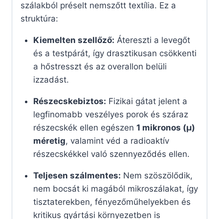
szálakból préselt nemszőtt textília. Ez a
struktúra:
Kiemelten szellőző:
Átereszti a levegőt
és a testpárát, így drasztikusan csökkenti
a hőstresszt és az overallon belüli
izzadást.
Részecskebiztos:
Fizikai gátat jelent a
legfinomabb veszélyes porok és száraz
részecskék ellen egészen
1 mikronos (µ)
méretig
, valamint véd a radioaktív
részecskékkel való szennyeződés ellen.
Teljesen szálmentes:
Nem szöszölődik,
nem bocsát ki magából mikroszálakat, így
tisztaterekben, fényezőműhelyekben és
kritikus gyártási környezetben is