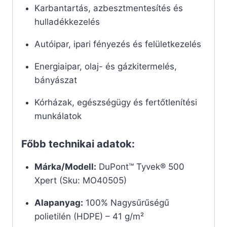
Karbantartás, azbesztmentesítés és
hulladékkezelés
Autóipar, ipari fényezés és felületkezelés
Energiaipar, olaj- és gázkitermelés,
bányászat
Kórházak, egészségügy és fertőtlenítési
munkálatok
Főbb technikai adatok:
Márka/Modell:
DuPont™ Tyvek® 500
Xpert (Sku: MO40505)
Alapanyag:
100% Nagysűrűségű
polietilén (HDPE) – 41 g/m²