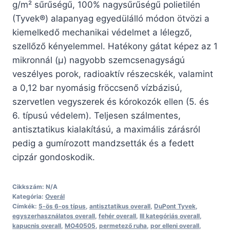
g/m² sűrűségű, 100% nagysűrűségű polietilén
(Tyvek®) alapanyag egyedülálló módon ötvözi a
kiemelkedő mechanikai védelmet a lélegző,
szellőző kényelemmel. Hatékony gátat képez az 1
mikronnál (µ) nagyobb szemcsenagyságú
veszélyes porok, radioaktív részecskék, valamint
a 0,12 bar nyomásig fröccsenő vízbázisú,
szervetlen vegyszerek és kórokozók ellen (5. és
6. típusú védelem). Teljesen szálmentes,
antisztatikus kialakítású, a maximális zárásról
pedig a gumírozott mandzsetták és a fedett
cipzár gondoskodik.
Cikkszám:
N/A
Kategória:
Overál
Címkék:
5-ös 6-os típus
,
antisztatikus overall
,
DuPont Tyvek
,
egyszerhasználatos overall
,
fehér overall
,
III kategóriás overall
,
kapucnis overall
,
MO40505
,
permetező ruha
,
por elleni overall
,