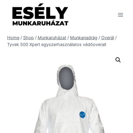
Skip
to
content
Home
/
Shop
/
Munkaruházat
/
Munkanadrág
/
Overál
/
Tyvek 500 Xpert egyszerhasználatos védőoverall