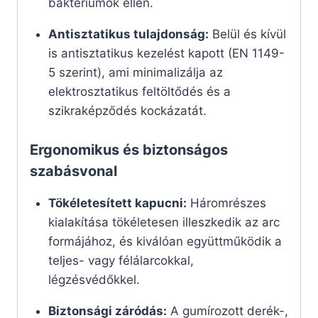
baktériumok ellen.
Antisztatikus tulajdonság:
Belül és kívül
is antisztatikus kezelést kapott (EN 1149-
5 szerint), ami minimalizálja az
elektrosztatikus feltöltődés és a
szikraképződés kockázatát.
Ergonomikus és biztonságos
szabásvonal
Tökéletesített kapucni:
Háromrészes
kialakítása tökéletesen illeszkedik az arc
formájához, és kiválóan együttműködik a
teljes- vagy félálarcokkal,
légzésvédőkkel.
Biztonsági záródás:
A gumírozott derék-,