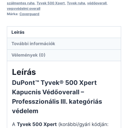
szálmentes ruha
,
Tyvek 500 Xpert
,
Tyvek ruha
,
védőoverall
,
vegyvédelmi overall
Márka:
Coverguard
Leírás
További információk
Vélemények (0)
Leírás
DuPont™ Tyvek® 500 Xpert
Kapucnis Védőoverall –
Professzionális III. kategóriás
védelem
A
Tyvek 500 Xpert
(korábbi/gyári kódján: