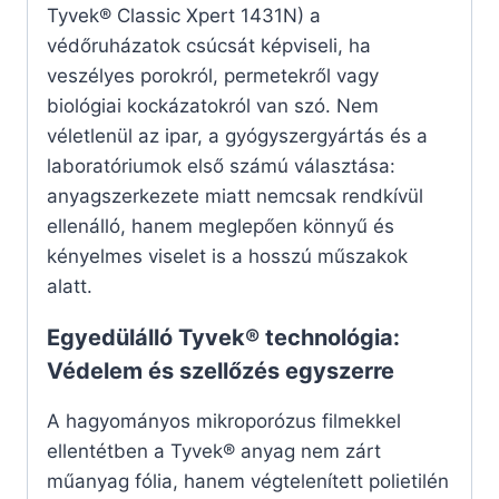
Tyvek® Classic Xpert 1431N) a
védőruházatok csúcsát képviseli, ha
veszélyes porokról, permetekről vagy
biológiai kockázatokról van szó. Nem
véletlenül az ipar, a gyógyszergyártás és a
laboratóriumok első számú választása:
anyagszerkezete miatt nemcsak rendkívül
ellenálló, hanem meglepően könnyű és
kényelmes viselet is a hosszú műszakok
alatt.
Egyedülálló Tyvek® technológia:
Védelem és szellőzés egyszerre
A hagyományos mikroporózus filmekkel
ellentétben a Tyvek® anyag nem zárt
műanyag fólia, hanem végtelenített polietilén