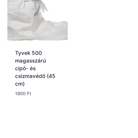
Tyvek 500
magasszárú
cipő- és
csizmavédő (45
cm)
1900
Ft