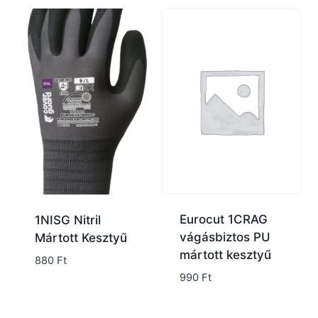
Eurocut 1CRAG
1NISG Nitril
vágásbiztos PU
Mártott Kesztyű
mártott kesztyű
880
Ft
990
Ft