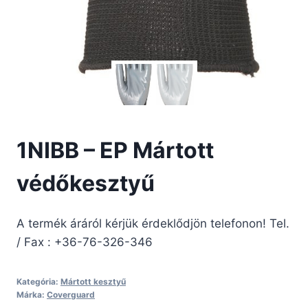
1NIBB – EP Mártott
védőkesztyű
A termék áráról kérjük érdeklődjön telefonon! Tel.
/ Fax : +36-76-326-346
Kategória:
Mártott kesztyű
Márka:
Coverguard