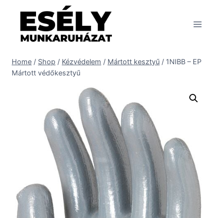
Skip
to
content
Home
/
Shop
/
Kézvédelem
/
Mártott kesztyű
/
1NIBB – EP
Mártott védőkesztyű