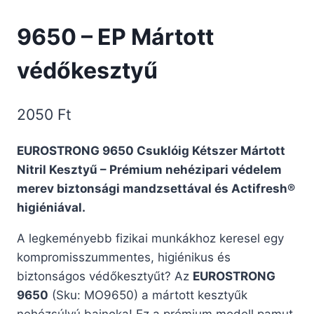
9650 – EP Mártott
védőkesztyű
2050
Ft
EUROSTRONG 9650 Csuklóig Kétszer Mártott
Nitril Kesztyű – Prémium nehézipari védelem
merev biztonsági mandzsettával és Actifresh®
higiéniával.
A legkeményebb fizikai munkákhoz keresel egy
kompromisszummentes, higiénikus és
biztonságos védőkesztyűt? Az
EUROSTRONG
9650
(Sku: MO9650) a mártott kesztyűk
nehézsúlyú bajnoka! Ez a prémium modell pamut