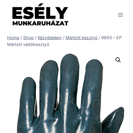
Skip
to
content
Home
/
Shop
/
Kézvédelem
/
Mártott kesztyű
/
9650 – EP
Mártott védőkesztyű