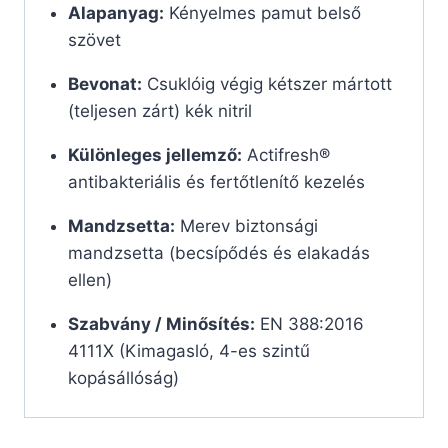
Alapanyag:
Kényelmes pamut belső
szövet
Bevonat:
Csuklóig végig kétszer mártott
(teljesen zárt) kék nitril
Különleges jellemző:
Actifresh®
antibakteriális és fertőtlenítő kezelés
Mandzsetta:
Merev biztonsági
mandzsetta (becsípődés és elakadás
ellen)
Szabvány / Minősítés:
EN 388:2016
4111X (Kimagasló, 4-es szintű
kopásállóság)