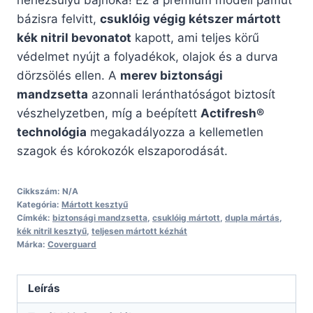
bázisra felvitt,
csuklóig végig kétszer mártott
kék nitril bevonatot
kapott, ami teljes körű
védelmet nyújt a folyadékok, olajok és a durva
dörzsölés ellen. A
merev biztonsági
mandzsetta
azonnali leránthatóságot biztosít
vészhelyzetben, míg a beépített
Actifresh®
technológia
megakadályozza a kellemetlen
szagok és kórokozók elszaporodását.
Cikkszám:
N/A
Kategória:
Mártott kesztyű
Címkék:
biztonsági mandzsetta
,
csuklóig mártott
,
dupla mártás
,
kék nitril kesztyű
,
teljesen mártott kézhát
Márka:
Coverguard
Leírás