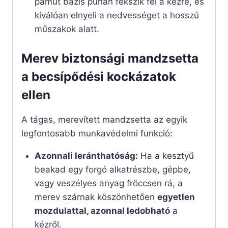
pamut bázis puhán fekszik fel a kézre, és
kiválóan elnyeli a nedvességet a hosszú
műszakok alatt.
Merev biztonsági mandzsetta
a becsípődési kockázatok
ellen
A tágas, merevített mandzsetta az egyik
legfontosabb munkavédelmi funkció:
Azonnali leránthatóság:
Ha a kesztyű
beakad egy forgó alkatrészbe, gépbe,
vagy veszélyes anyag fröccsen rá, a
merev szárnak köszönhetően
egyetlen
mozdulattal, azonnal ledobható
a
kézről.