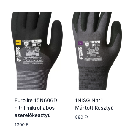
Eurolite 15N606D
1NISG Nitril
nitril mikrohabos
Mártott Kesztyű
szerelőkesztyű
880
Ft
1300
Ft