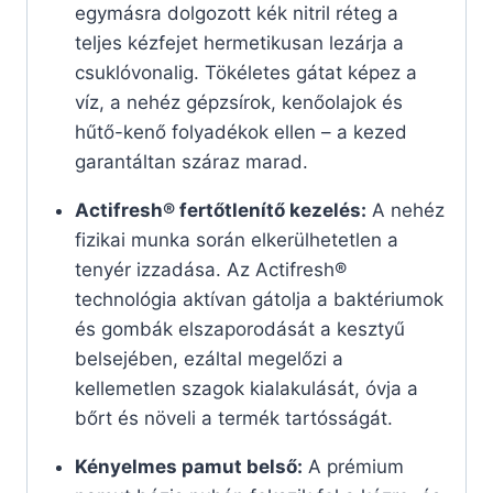
egymásra dolgozott kék nitril réteg a
teljes kézfejet hermetikusan lezárja a
csuklóvonalig. Tökéletes gátat képez a
víz, a nehéz gépzsírok, kenőolajok és
hűtő-kenő folyadékok ellen – a kezed
garantáltan száraz marad.
Actifresh® fertőtlenítő kezelés:
A nehéz
fizikai munka során elkerülhetetlen a
tenyér izzadása. Az Actifresh®
technológia aktívan gátolja a baktériumok
és gombák elszaporodását a kesztyű
belsejében, ezáltal megelőzi a
kellemetlen szagok kialakulását, óvja a
bőrt és növeli a termék tartósságát.
Kényelmes pamut belső:
A prémium