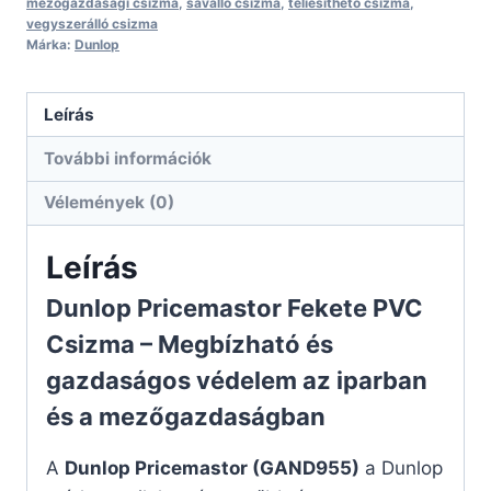
mezőgazdasági csizma
,
saválló csizma
,
téliesíthető csizma
,
vegyszerálló csizma
Márka:
Dunlop
Leírás
További információk
Vélemények (0)
Leírás
Dunlop Pricemastor Fekete PVC
Csizma – Megbízható és
gazdaságos védelem az iparban
és a mezőgazdaságban
A
Dunlop Pricemastor (GAND955)
a Dunlop