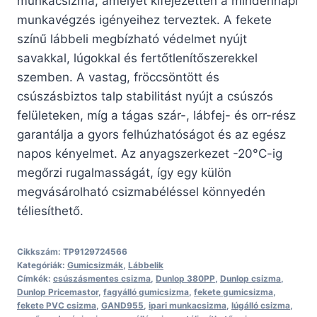
munkacsizma, amelyet kifejezetten a mindennapi
munkavégzés igényeihez terveztek. A fekete
színű lábbeli megbízható védelmet nyújt
savakkal, lúgokkal és fertőtlenítőszerekkel
szemben. A vastag, fröccsöntött és
csúszásbiztos talp stabilitást nyújt a csúszós
felületeken, míg a tágas szár-, lábfej- és orr-rész
garantálja a gyors felhúzhatóságot és az egész
napos kényelmet. Az anyagszerkezet -20°C-ig
megőrzi rugalmasságát, így egy külön
megvásárolható csizmabéléssel könnyedén
téliesíthető.
Cikkszám:
TP9129724566
Kategóriák:
Gumicsizmák
,
Lábbelik
Címkék:
csúszásmentes csizma
,
Dunlop 380PP
,
Dunlop csizma
,
Dunlop Pricemastor
,
fagyálló gumicsizma
,
fekete gumicsizma
,
fekete PVC csizma
,
GAND955
,
ipari munkacsizma
,
lúgálló csizma
,