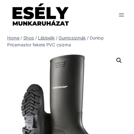
Skip
to
content
Home
/
Shop
/
Lábbelik
/
Gumicsizmák
/
Dunlop
Pricemastor fekete PVC csizma