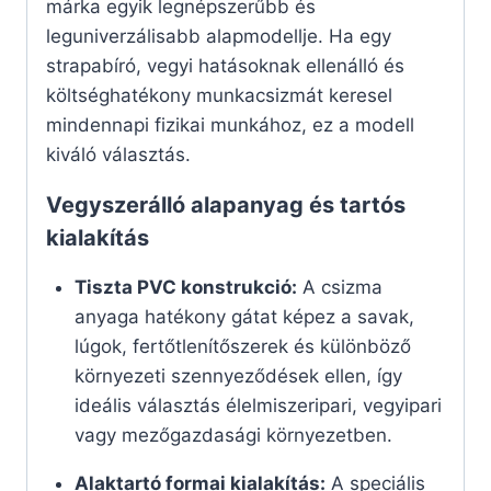
márka egyik legnépszerűbb és
leguniverzálisabb alapmodellje. Ha egy
strapabíró, vegyi hatásoknak ellenálló és
költséghatékony munkacsizmát keresel
mindennapi fizikai munkához, ez a modell
kiváló választás.
Vegyszerálló alapanyag és tartós
kialakítás
Tiszta PVC konstrukció:
A csizma
anyaga hatékony gátat képez a savak,
lúgok, fertőtlenítőszerek és különböző
környezeti szennyeződések ellen, így
ideális választás élelmiszeripari, vegyipari
vagy mezőgazdasági környezetben.
Alaktartó formai kialakítás:
A speciális