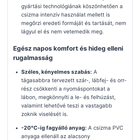
gyártási technológiának köszönhetően a
csizma intenzív használat mellett is
megőrzi eredeti formáját és tartását, nem
lágyul el és nem vetemedik meg.
Egész napos komfort és hideg elleni
rugalmasság
Széles, kényelmes szabás:
A
tágasabbra tervezett szár-, lábfej- és orr-
rész csökkenti a nyomáspontokat a
lábon, megkönnyíti a le- és felhúzást,
valamint lehetővé teszi a vastagabb
zoknik viselését is.
-20°C-ig fagyálló anyag:
A csizma PVC
anyaga ellenáll az alacsony