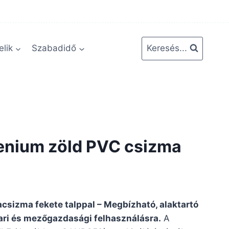
lik
Szabadidő
Keresés...
enium zöld PVC csizma
sizma fekete talppal – Megbízható, alaktartó
pari és mezőgazdasági felhasználásra.
A