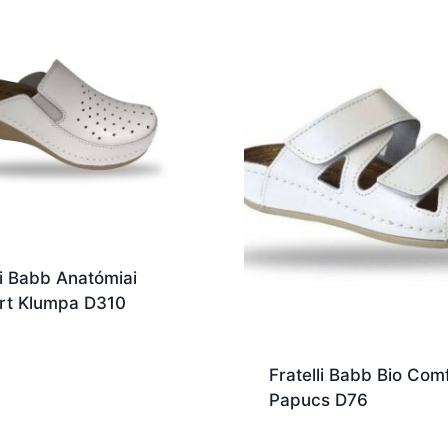
li Babb Anatómiai
rt Klumpa D310
Fratelli Babb Bio Com
Papucs D76