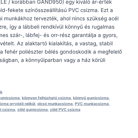
LE / korábban GAND950) egy kiváló ár-érték
d-fekete színösszeállítású PVC csizma. Ezt a
i munkákhoz tervezték, ahol nincs szükség acél
re, így a lábbeli rendkívül könnyű és rugalmas
s szár-, lábfej- és orr-rész garantálja a gyors,
ételt. Az alaktartó kialakítás, a vastag, stabil
a fehér poliészter bélés gondoskodik a megfelelő
ágban, a könnyűiparban vagy a ház körüli
ik
 gumicsizma
,
könnyen felhúzható csizma
,
könnyű gumicsizma
,
zma orrvédő nélkül
,
olcsó munkacsizma
,
PVC munkacsizma
,
li csizma
,
zöld gumicsizma
,
zöld PVC csizma