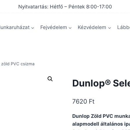
Nyitvatartás: Hétfő – Péntek 8:00-17:00
unkaruházat
Fejvédelem
Kézvédelem
Lábbe
 zöld PVC csizma
Dunlop® Sel
7620
Ft
Dunlop Zöld PVC munkac
alapmodell általános i