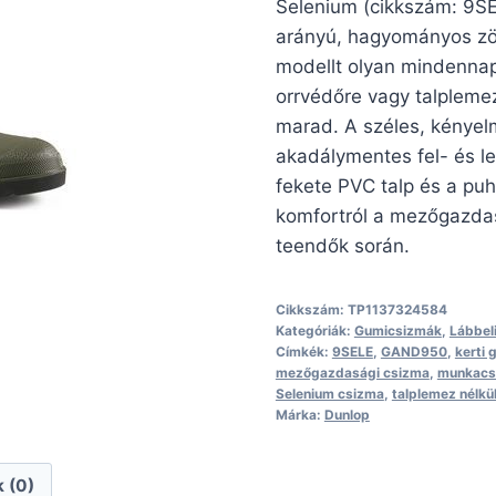
Selenium (cikkszám: 9SE
arányú, hagyományos zöl
modellt olyan mindennap
orrvédőre vagy talplemez
marad. A széles, kényelme
akadálymentes fel- és lev
fekete PVC talp és a puh
komfortról a mezőgazdas
teendők során.
Cikkszám:
TP1137324584
Kategóriák:
Gumicsizmák
,
Lábbel
Címkék:
9SELE
,
GAND950
,
kerti
mezőgazdasági csizma
,
munkacsi
Selenium csizma
,
talplemez nélkü
Márka:
Dunlop
 (0)