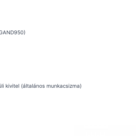
 GAND950)
li kivitel (általános munkacsizma)