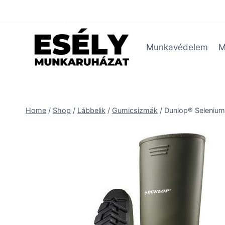
Skip
to
content
Munkavédelem
M
Home
/
Shop
/
Lábbelik
/
Gumicsizmák
/
Dunlop® Selenium