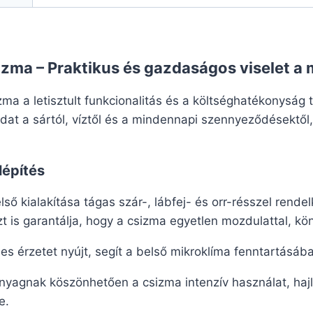
zma – Praktikus és gazdaságos viselet 
ma a letisztult funkcionalitás és a költséghatékonyság 
dat a sártól, víztől és a mindennapi szennyeződésektől,
lépítés
ső kialakítása tágas szár-, lábfej- és orr-résszel rend
is garantálja, hogy a csizma egyetlen mozdulattal, kön
mes érzetet nyújt, segít a belső mikroklíma fenntartásá
agnak köszönhetően a csizma intenzív használat, hajlít
e.