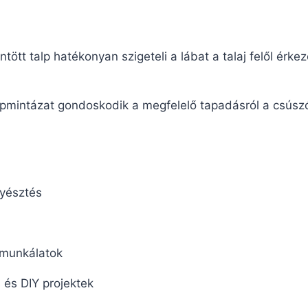
ött talp hatékonyan szigeteli a lábat a talaj felől érkez
pmintázat gondoskodik a megfelelő tapadásról a csúszós
yésztés
 munkálatok
 és DIY projektek