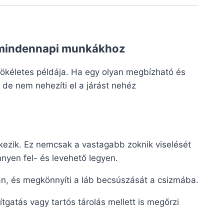
a mindennapi munkákhoz
tökéletes példája. Ha egy olyan megbízható és
 de nem nehezíti el a járást nehéz
elkezik. Ez nemcsak a vastagabb zoknik viselését
nyen fel- és levehető legyen.
ban, és megkönnyíti a láb becsúszását a csizmába.
gatás vagy tartós tárolás mellett is megőrzi