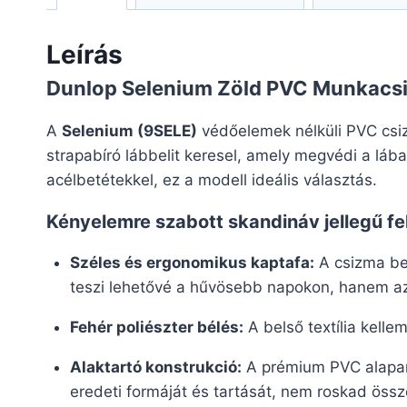
Leírás
Dunlop Selenium Zöld PVC Munkacsi
A
Selenium (9SELE)
védőelemek nélküli PVC csiz
strapabíró lábbelit keresel, amely megvédi a lába
acélbetétekkel, ez a modell ideális választás.
Kényelemre szabott skandináv jellegű fe
Széles és ergonomikus kaptafa:
A csizma bel
teszi lehetővé a hűvösebb napokon, hanem azt 
Fehér poliészter bélés:
A belső textília kelle
Alaktartó konstrukció:
A prémium PVC alapany
eredeti formáját és tartását, nem roskad össz