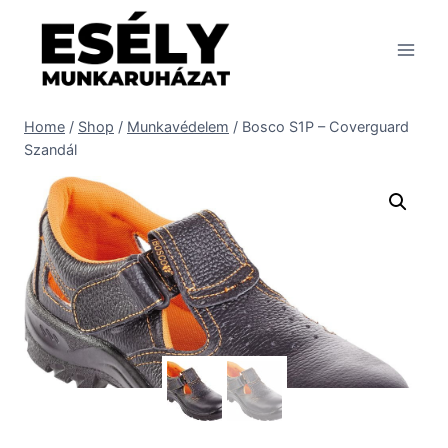
Skip
to
content
Home
/
Shop
/
Munkavédelem
/
Bosco S1P – Coverguard
Szandál