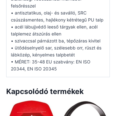
felsőrésszel
• antisztatikus, olaj- és saválló, SRC
csúszásmentes, hajlékony kétrétegű PU talp
• acél lábujjvédő leeső tárgyak ellen, acél
talplemez átszúrás ellen
• szivaccsal párnázott ba, tépőzáras kivitel
• ütődéselnyelő sar, szélesebb orr, rüszt és
lábközép, kényelmes talpbetét
• MÉRET: 35-48 EU szabvány: EN ISO
20344, EN ISO 20345
Kapcsolódó termékek