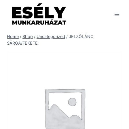
Skip
to
content
Home
/
Shop
/
Uncategorized
/
JELZŐLÁNC
SÁRGA/FEKETE