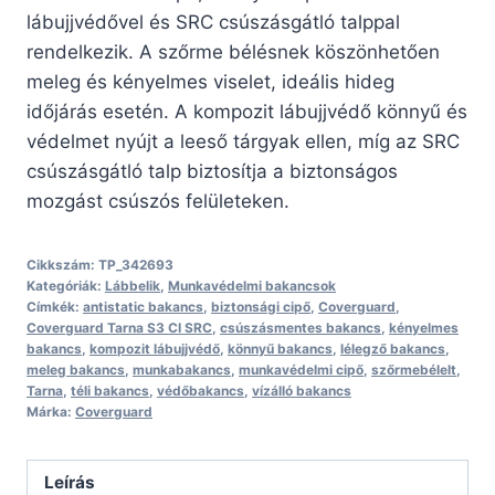
lábujjvédővel és SRC csúszásgátló talppal
rendelkezik. A szőrme bélésnek köszönhetően
meleg és kényelmes viselet, ideális hideg
időjárás esetén. A kompozit lábujjvédő könnyű és
védelmet nyújt a leeső tárgyak ellen, míg az SRC
csúszásgátló talp biztosítja a biztonságos
mozgást csúszós felületeken.
Cikkszám:
TP_342693
Kategóriák:
Lábbelik
,
Munkavédelmi bakancsok
Címkék:
antistatic bakancs
,
biztonsági cipő
,
Coverguard
,
Coverguard Tarna S3 CI SRC
,
csúszásmentes bakancs
,
kényelmes
bakancs
,
kompozit lábujjvédő
,
könnyű bakancs
,
lélegző bakancs
,
meleg bakancs
,
munkabakancs
,
munkavédelmi cipő
,
szőrmebélelt
,
Tarna
,
téli bakancs
,
védőbakancs
,
vízálló bakancs
Márka:
Coverguard
Leírás