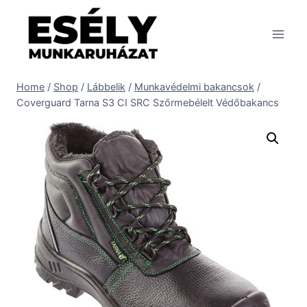
Skip
to
content
Home
/
Shop
/
Lábbelik
/
Munkavédelmi bakancsok
/
Coverguard Tarna S3 CI SRC Szőrmebélelt Védőbakancs