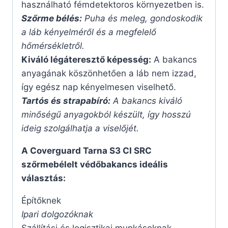
használható fémdetektoros környezetben is.
Szőrme bélés:
Puha és meleg, gondoskodik
a láb kényelméről és a megfelelő
hőmérsékletről.
Kiváló légáteresztő képesség:
A bakancs
anyagának köszönhetően a láb nem izzad,
így egész nap kényelmesen viselhető.
Tartós és strapabíró:
A bakancs kiváló
minőségű anyagokból készült, így hosszú
ideig szolgálhatja a viselőjét.
A Coverguard Tarna S3 CI SRC
szőrmebélelt védőbakancs ideális
választás:
Építőknek
Ipari dolgozóknak
Szállítási és logisztikai munkásoknak