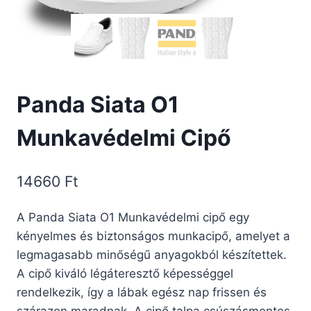
Panda Siata O1
Munkavédelmi Cipő
14660
Ft
A Panda Siata O1 Munkavédelmi cipő egy
kényelmes és biztonságos munkacipő, amelyet a
legmagasabb minőségű anyagokból készítettek.
A cipő kiváló légáteresztő képességgel
rendelkezik, így a lábak egész nap frissen és
szárazon maradnak. A cipő talpa csúszásmentes