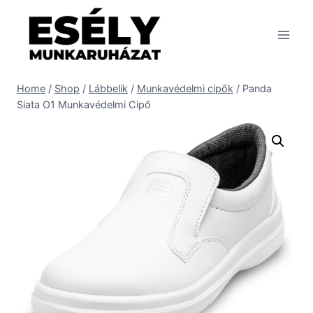
Skip
to
content
Home
/
Shop
/
Lábbelik
/
Munkavédelmi cipők
/
Panda
Siata O1 Munkavédelmi Cipő