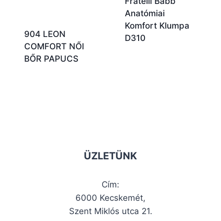
Fratelli Babb
Anatómiai
Komfort Klumpa
904 LEON
D310
COMFORT NŐI
BŐR PAPUCS
ÜZLETÜNK
Cím:
6000 Kecskemét,
Szent Miklós utca 21.