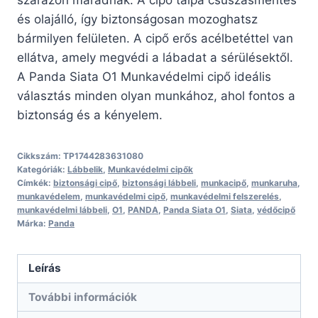
és olajálló, így biztonságosan mozoghatsz
bármilyen felületen. A cipő erős acélbetéttel van
ellátva, amely megvédi a lábadat a sérülésektől.
A Panda Siata O1 Munkavédelmi cipő ideális
választás minden olyan munkához, ahol fontos a
biztonság és a kényelem.
Cikkszám:
TP1744283631080
Kategóriák:
Lábbelik
,
Munkavédelmi cipők
Címkék:
biztonsági cipő
,
biztonsági lábbeli
,
munkacipő
,
munkaruha
,
munkavédelem
,
munkavédelmi cipő
,
munkavédelmi felszerelés
,
munkavédelmi lábbeli
,
O1
,
PANDA
,
Panda Siata O1
,
Siata
,
védőcipő
Márka:
Panda
Leírás
További információk