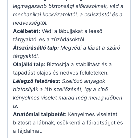
legmagasabb biztonsági előírásoknak, véd a
mechanikai kockázatoktól, a csúszástól és a
nedvességtől.
Acélbetét:
Védi a lábujjakat a leeső
tárgyaktól és a zúzódásoktól.
Átszúrásálló talp:
Megvédi a lábat a szúró
tárgyaktól.
Olajálló talp:
Biztosítja a stabilitást és a
tapadást olajos és nedves felületeken.
Lélegző felsőrész:
Szellőző anyagok
biztosítják a láb szellőzését, így a cipő
kényelmes viselet marad még meleg időben
is.
Anatómiai talpbetét:
Kényelmes viseletet
biztosít a lábnak, csökkenti a fáradtságot és
a fájdalmat.